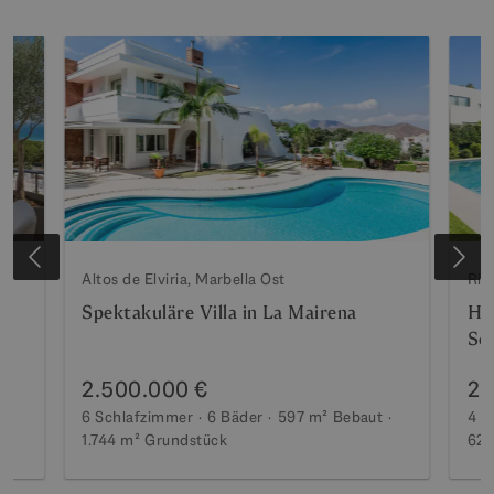
Altos de Elviria, Marbella Ost
Rio
!
Spektakuläre Villa in La Mairena
Hel
So
Ma
2.500.000 €
2.
6 Schlafzimmer
6 Bäder
597 m²
Bebaut
4 S
1.744 m²
Grundstück
622