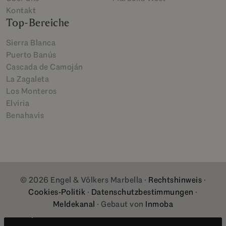
Kontakt
Top-Bereiche
Sierra Blanca
Puerto Banús
Cascada de Camoján
La Zagaleta
Los Monteros
Elviria
Benahavis
© 2026 Engel & Völkers Marbella ·
Rechtshinweis
·
Cookies-Politik
·
Datenschutzbestimmungen
·
Meldekanal
· Gebaut von
Inmoba