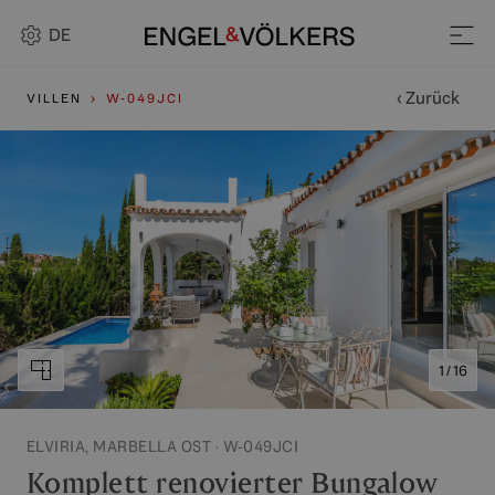
DE
‹ Zurück
VILLEN
W-049JCI
1 / 16
ELVIRIA, MARBELLA OST · W-049JCI
Komplett renovierter Bungalow