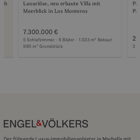
ich
Luxuriöse, neu erbaute Villa mit
Pa
Meerblick in Los Monteros
Pa
7.300.000 €
2.
5 Schlafzimmer
6 Bäder
1.033 m²
Bebaut
990 m²
Grundstück
3 S
Der führende Luxus-Immobilienanbieter in Marbella mit