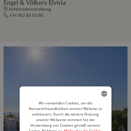
Engel & Völkers Elviria
Anfahrtsbeschreibung
+34 952 83 55 80
Wir verwenden Cookies, um die
Benutzerfreundlichkeit unserer Website zu
ENGLISH
verbessern. Durch die weitere Nutzung
SPANISH
unserer Webseite stimmen Sie der
Verwendung von Cookies gemäß unserer
FRENCH
Cookie-Richtlinie zu.
Mehr über die Cookie-