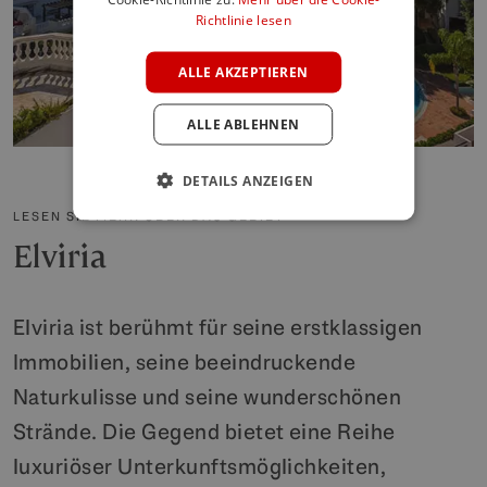
Richtlinie lesen
GERMAN
POLISH
ALLE AKZEPTIEREN
ALLE ABLEHNEN
DETAILS ANZEIGEN
LESEN SIE MEHR ÜBER DAS GEBIET
Elviria
Elviria ist berühmt für seine erstklassigen
Immobilien, seine beeindruckende
Naturkulisse und seine wunderschönen
Strände. Die Gegend bietet eine Reihe
luxuriöser Unterkunftsmöglichkeiten,