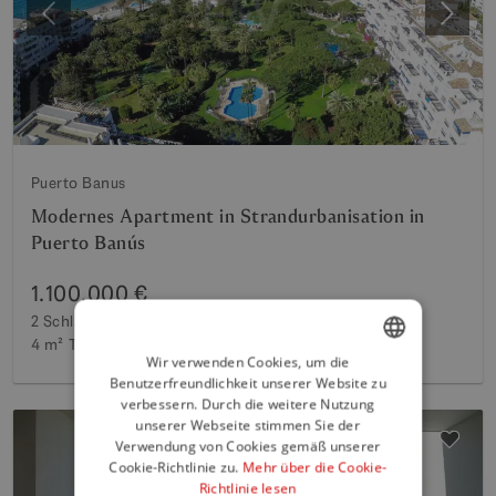
Vorherige
Weite
Puerto Banus
Modernes Apartment in Strandurbanisation in
Puerto Banús
1.100.000 €
2 Schlafzimmer
2 Bäder
118 m²
Wohnfläche
4 m²
Terrasse
Wir verwenden Cookies, um die
Benutzerfreundlichkeit unserer Website zu
ENGLISH
verbessern. Durch die weitere Nutzung
SPANISH
unserer Webseite stimmen Sie der
Verwendung von Cookies gemäß unserer
FRENCH
Cookie-Richtlinie zu.
Mehr über die Cookie-
Richtlinie lesen