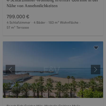
4-Schlafzimmer-Wohnung in erster Golflinie in der
Nähe von Annehmlichkeiten
799.000 €
4 Schlafzimmer
4 Bäder
183 m²
Wohnfläche
57 m²
Terrasse
Vorherige
Weite
Beach Side Golden Mile, Marbella Goldene Meile