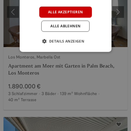
GERMAN
POLISH
ALLE AKZEPTIEREN
Vorherige
Weite
ALLE ABLEHNEN
DETAILS ANZEIGEN
Los Monteros, Marbella Ost
Apartment am Meer mit Garten in Palm Beach,
Los Monteros
1.890.000 €
3 Schlafzimmer
3 Bäder
139 m²
Wohnfläche
40 m²
Terrasse