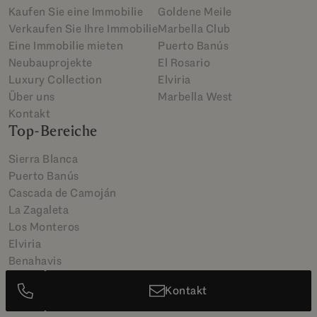
Kaufen Sie eine Immobilie
Goldene Meile
Verkaufen Sie Ihre Immobilie
Marbella Club
Eine Immobilie mieten
Puerto Banús
Neubauprojekte
El Rosario
Luxury Collection
Elviria
Über uns
Marbella West
Kontakt
Top-Bereiche
Sierra Blanca
Puerto Banús
Cascada de Camoján
La Zagaleta
Los Monteros
Elviria
Benahavis
Kontakt