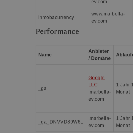
ev.com
www.marbella-
inmobacurrency
ev.com
Performance
Anbieter
Name
Ablauf
/ Domäne
Google
LLC
1 Jahr 
_ga
.marbella-
Monat
ev.com
.marbella-
1 Jahr 
_ga_DNVVD89W6L
ev.com
Monat