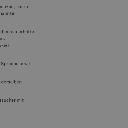
chkeit, sie zu
enannte
eiben dauerhafte
en.
okies
, Sprache usw.)
n derselben
Besucher mit