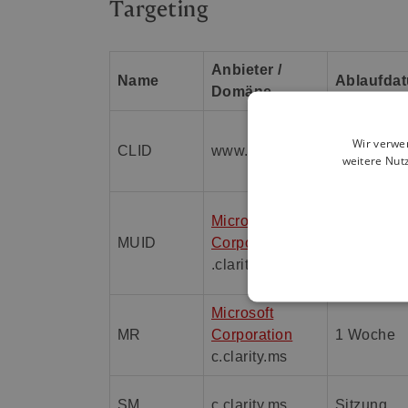
Targeting
Anbieter /
Name
Ablaufda
Domäne
Wir verwe
CLID
www.clarity.ms
1 Jahr
weitere Nut
Microsoft
MUID
Corporation
1 Jahr
.clarity.ms
Microsoft
MR
Corporation
1 Woche
c.clarity.ms
SM
c.clarity.ms
Sitzung