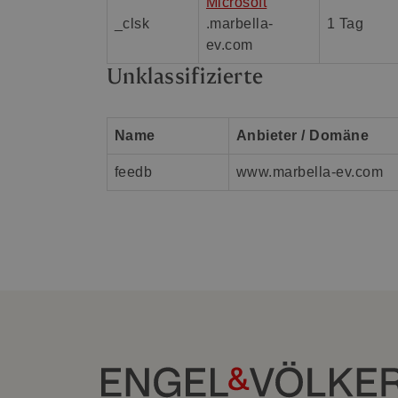
Microsoft
_clsk
.marbella-
1 Tag
ev.com
Unklassifizierte
Name
Anbieter / Domäne
feedb
www.marbella-ev.com