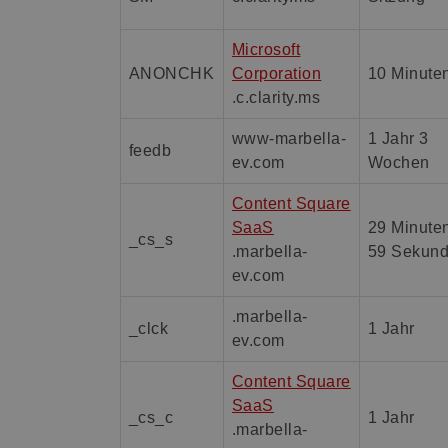
Microsoft
ANONCHK
Corporation
10 Minute
.c.clarity.ms
www-marbella-
1 Jahr 3
feedb
ev.com
Wochen
Content Square
SaaS
29 Minute
_cs_s
.marbella-
59 Sekun
ev.com
.marbella-
_clck
1 Jahr
ev.com
Content Square
SaaS
_cs_c
1 Jahr
.marbella-