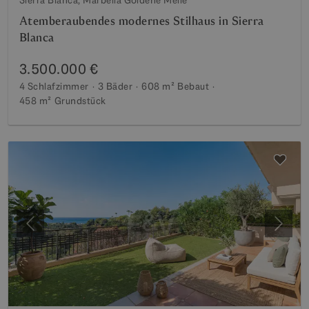
Sierra Blanca, Marbella Goldene Meile
Atemberaubendes modernes Stilhaus in Sierra
Blanca
3.500.000 €
4 Schlafzimmer
3 Bäder
608 m²
Bebaut
458 m²
Grundstück
Vorherige
Weite