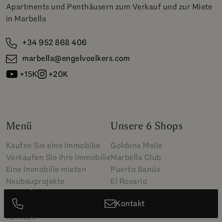
Apartments und Penthäusern zum Verkauf und zur Miete
in Marbella
+34 952 868 406
marbella@engelvoelkers.com
+15K
+20K
Menü
Unsere 6 Shops
Kaufen Sie eine Immobilie
Goldene Meile
Verkaufen Sie Ihre Immobilie
Marbella Club
Eine Immobilie mieten
Puerto Banús
Neubauprojekte
El Rosario
Luxury Collection
Elviria
Kontakt
Über uns
Marbella West
Kontakt