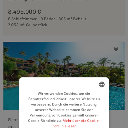
8.495.000 €
6 Schlafzimmer
9 Bäder
895 m²
Bebaut
2.053 m²
Grundstück
Vorherige
Weite
Wir verwenden Cookies, um die
Benutzerfreundlichkeit unserer Website zu
ENGLISH
verbessern. Durch die weitere Nutzung
SPANISH
unserer Webseite stimmen Sie der
Verwendung von Cookies gemäß unserer
FRENCH
Sierra Blanca, Marbella Goldene Meile
Cookie-Richtlinie zu.
Mehr über die Cookie-
Richtlinie lesen