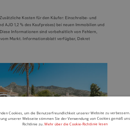
Zusätzliche Kosten für den Käufer: Einschreibe- und
nd AJD 1,2 % des Kaufpreises) bei neuen Immobilien und
 Diese Informationen sind vorbehaltlich von Fehlern,
vom Markt. Informationsblatt verfügbar, Dekret
nden Cookies, um die Benutzerfreundlichkeit unserer Website zu verbessern.
zung unserer Webseite stimmen Sie der Verwendung von Cookies gemäß uns
Richtlinie zu.
Mehr über die Cookie-Richtlinie lesen