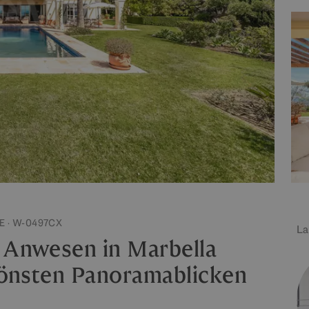
 · W-0497CX
La
 Anwesen in Marbella
chönsten Panoramablicken