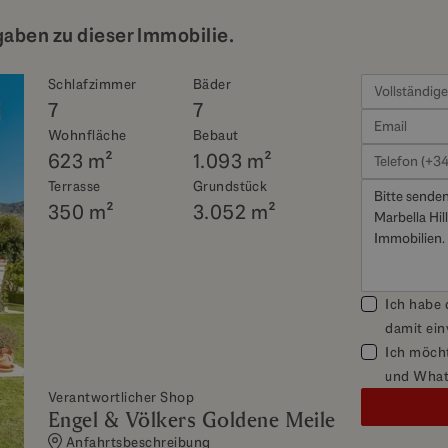
gaben zu dieser Immobilie.
Schlafzimmer
Bäder
7
7
Wohnfläche
Bebaut
623 m²
1.093 m²
Terrasse
Grundstück
350 m²
3.052 m²
Ich habe
damit ei
Ich möcht
und What
Verantwortlicher Shop
Engel & Völkers Goldene Meile
Anfahrtsbeschreibung