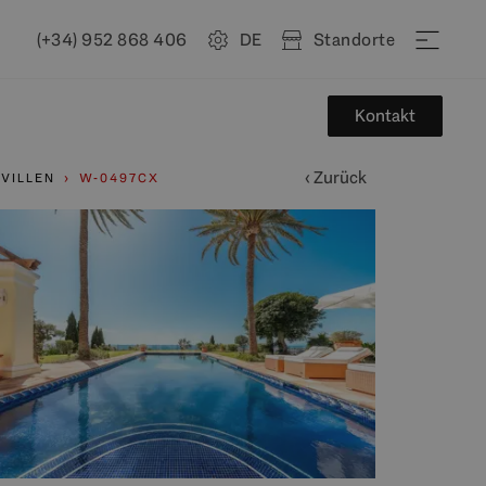
(+34) 952 868 406
DE
Standorte
Kontakt
‹ Zurück
VILLEN
W-0497CX