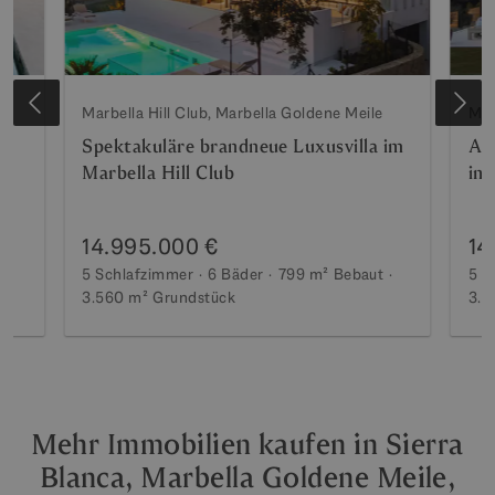
Marbella Hill Club, Marbella Goldene Meile
Mar
-
Spektakuläre brandneue Luxusvilla im
At
Marbella Hill Club
im 
14.995.000 €
14
t
5 Schlafzimmer
6 Bäder
799 m²
Bebaut
5 S
3.560 m²
Grundstück
3.5
Mehr Immobilien kaufen in Sierra
Blanca, Marbella Goldene Meile,