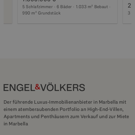
2.
5 Schlafzimmer
6 Bäder
1.033 m²
Bebaut
990 m²
Grundstück
3 S
Der führende Luxus-Immobilienanbieter in Marbella mit
einem atemberaubenden Portfolio an High-End-Villen,
Apartments und Penthäusern zum Verkauf und zur Miete
in Marbella