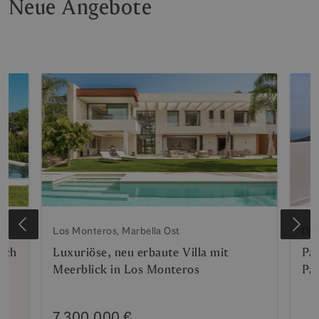
Neue Angebote
Los Monteros, Marbella Ost
Oje
ich
Luxuriöse, neu erbaute Villa mit
Pa
Meerblick in Los Monteros
Pa
7.300.000 €