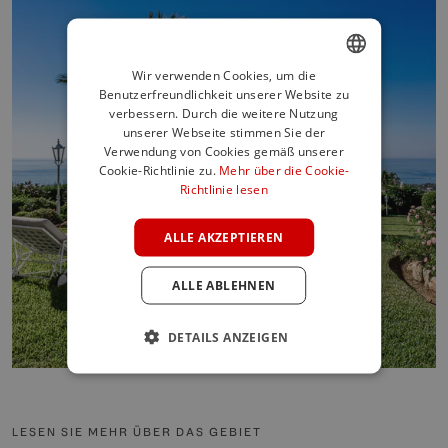
Wir verwenden Cookies, um die
Benutzerfreundlichkeit unserer Website zu
ENGLISH
verbessern. Durch die weitere Nutzung
SPANISH
unserer Webseite stimmen Sie der
Verwendung von Cookies gemäß unserer
FRENCH
Cookie-Richtlinie zu.
Mehr über die Cookie-
Richtlinie lesen
GERMAN
POLISH
ALLE AKZEPTIEREN
ALLE ABLEHNEN
DETAILS ANZEIGEN
LESEN SIE MEHR ÜBER DAS GEBIET