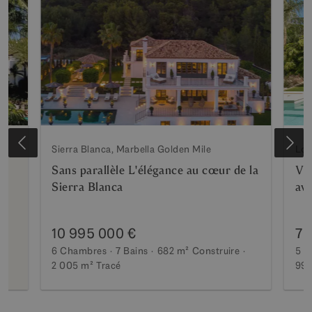
Sierra Blanca, Marbella Golden Mile
Los
Sans parallèle L'élégance au cœur de la
Vil
Sierra Blanca
ave
10 995 000 €
7 
6 Chambres
7 Bains
682 m²
Construire
5 C
2 005 m²
Tracé
990