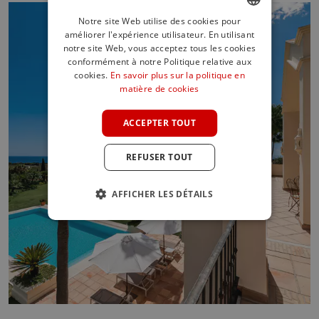
Notre site Web utilise des cookies pour
améliorer l'expérience utilisateur. En utilisant
ENGLISH
notre site Web, vous acceptez tous les cookies
SPANISH
conformément à notre Politique relative aux
cookies.
En savoir plus sur la politique en
FRENCH
matière de cookies
GERMAN
ACCEPTER TOUT
POLISH
REFUSER TOUT
AFFICHER LES DÉTAILS