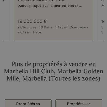
panoramique sur la mer en Sierra
Mar
Blanca
19 000 000 €
14
7 Chambres
10 Bains
1 478 m²
Construire
5 C
2 047 m²
Tracé
3 5
Plus de propriétés à vendre en
Marbella Hill Club, Marbella Golden
Mile, Marbella (Toutes les zones)
Propriétés en
Propriétés en