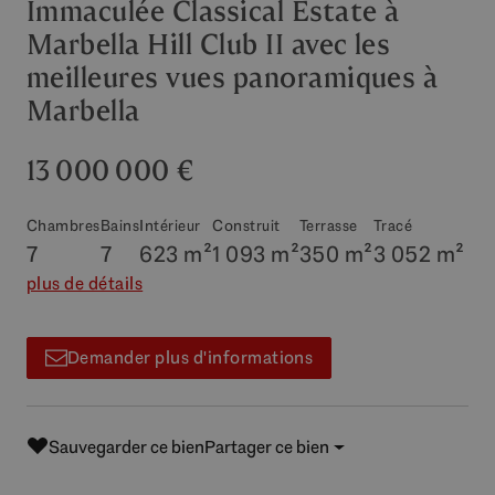
Immaculée Classical Estate à
Marbella Hill Club II avec les
meilleures vues panoramiques à
Marbella
13 000 000 €
Chambres
Bains
Intérieur
Construit
Terrasse
Tracé
7
7
623 m²
1 093 m²
350 m²
3 052 m²
plus de détails
Demander plus d'informations
Sauvegarder ce bien
Partager ce bien