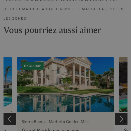
CLUB ET MARBELLA GOLDEN MILE ET MARBELLA (TOUTES
LES ZONES)
Vous pourriez aussi aimer
EXCLUSIF
Sierra Blanca, Marbella Golden Mile
Mar
vue
Grand Residence avec vue
Spe