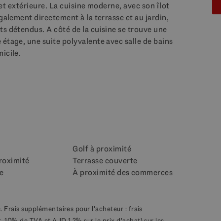
e et extérieure. La cuisine moderne, avec son îlot
galement directement à la terrasse et au jardin,
ts détendus. A côté de la cuisine se trouve une
étage, une suite polyvalente avec salle de bains
icile.
Golf à proximité
roximité
Terrasse couverte
e
À proximité des commerces
. Frais supplémentaires pour l'acheteur : frais
, 10% de TVA et AJD 1,2% sur le prix d'achat) sur les