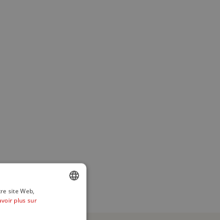
tre site Web,
avoir plus sur
ENGLISH
SPANISH