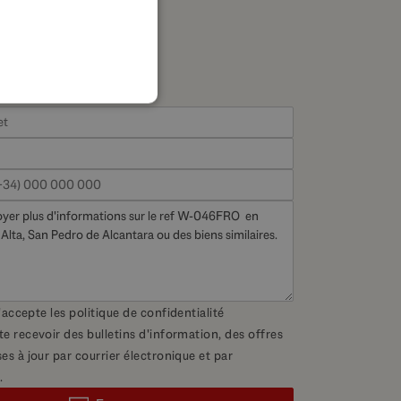
FRENCH
GERMAN
POLISH
 j'accepte les
politique de confidentialité
te recevoir des bulletins d'information, des offres
es à jour par courrier électronique et par
.