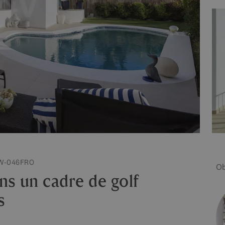
 W-046FRO
Ob
ns un cadre de golf
s