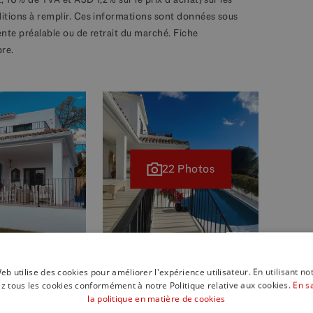
ditions à remplir. Ces informations sont données sous
ente préalable ou de retrait du marché. Fiche
bre.
22 Photos
eb utilise des cookies pour améliorer l'expérience utilisateur. En utilisant no
z tous les cookies conformément à notre Politique relative aux cookies.
En s
la politique en matière de cookies