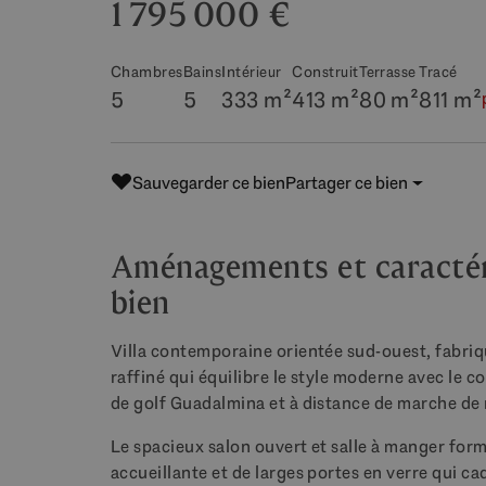
1 795 000 €
Chambres
Bains
Intérieur
Construit
Terrasse
Tracé
5
5
333 m²
413 m²
80 m²
811 m²
Sauvegarder ce bien
Partager ce bien
Aménagements et caractéri
bien
Villa contemporaine orientée sud-ouest, fabriq
raffiné qui équilibre le style moderne avec le 
de golf Guadalmina et à distance de marche d
Le spacieux salon ouvert et salle à manger form
accueillante et de larges portes en verre qui ca