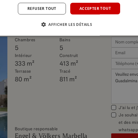
REFUSER TOUT
ACCEPTER TOUT
sur cette propriété
AFFICHER LES DÉTAILS
Chambres
Bains
5
5
Intérieur
Construit
333 m²
413 m²
Terrasse
Tracé
80 m²
811 m²
J'ai lu et
Je souhai
et des mis
Boutique responsable
whatsapp
Engel & Völkers Marbella