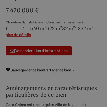
7 470 000 €
Chambres
Bains
Intérieur
Construit
Terrasse
Tracé
6
7
540 m²
622 m²
82 m²
1 232 m²
plus de détails
Demander plus d'informations
Sauvegarder ce bien
Partager ce bien
Aménagements et caractéristiques
particulières de ce bien
Casa Calma est une exquise villa de luxe de six