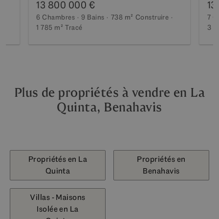
13 800 000 €
13
6 Chambres
9 Bains
738 m²
Construire
7 C
1 785 m²
Tracé
3 1
Plus de propriétés à vendre en La
Quinta, Benahavis
Propriétés en La
Propriétés en
Quinta
Benahavis
Villas - Maisons
Isolée en La