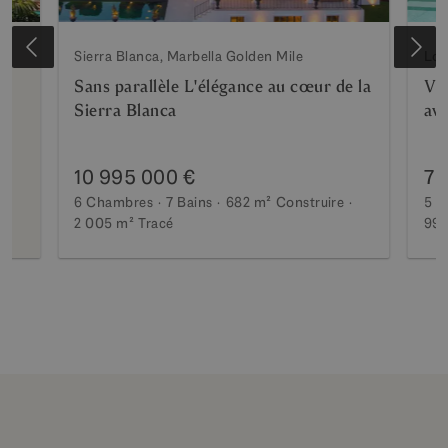
Sierra Blanca, Marbella Golden Mile
Los
Sans parallèle L'élégance au cœur de la
Vil
Sierra Blanca
ave
10 995 000 €
7 
6 Chambres
7 Bains
682 m²
Construire
5 C
2 005 m²
Tracé
990