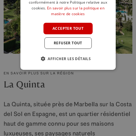
SPANISH
conformément à notre Politique relative aux
cookies.
En savoir plus sur la politique en
FRENCH
matière de cookies
GERMAN
ACCEPTER TOUT
POLISH
REFUSER TOUT
AFFICHER LES DÉTAILS
EN SAVOIR PLUS SUR LA RÉGION
La Quinta
La Quinta, située près de Marbella sur la Costa
del Sol en Espagne, est un quartier résidentiel
haut de gamme connu pour ses maisons
luxueuses, ses paysages naturels