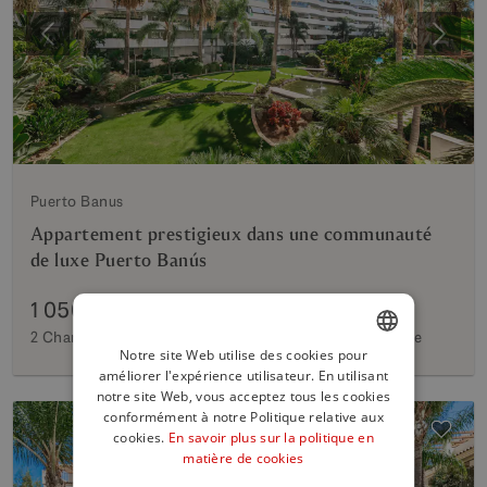
Précédent
Suiva
Puerto Banus
Appartement prestigieux dans une communauté
de luxe Puerto Banús
1 050 000 €
2 Chambres
2 Bains
155 m²
Intérieur
42 m²
Terrasse
Notre site Web utilise des cookies pour
améliorer l'expérience utilisateur. En utilisant
ENGLISH
notre site Web, vous acceptez tous les cookies
SPANISH
conformément à notre Politique relative aux
cookies.
En savoir plus sur la politique en
FRENCH
matière de cookies