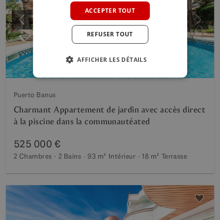
GERMAN
ACCEPTER TOUT
POLISH
Précédent
Suiva
REFUSER TOUT
AFFICHER LES DÉTAILS
Puerto Banus
Charmant Appartement de jardin avec accès direct
à la piscine dans la communautéated
525 000 €
2 Chambres
2 Bains
93 m²
Intérieur
18 m²
Terrasse