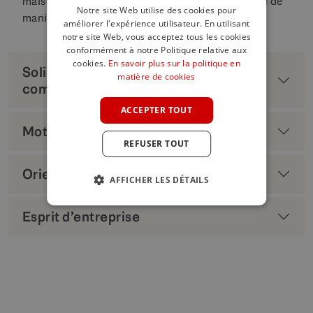
maison de leurs rêves ou à vendre leur propriété de
Notre site Web utilise des cookies pour
manière efficace.
améliorer l'expérience utilisateur. En utilisant
ENGLISH
notre site Web, vous acceptez tous les cookies
SPANISH
conformément à notre Politique relative aux
cookies.
En savoir plus sur la politique en
Solides compétences en matière de
FRENCH
matière de cookies
communication
GERMAN
ACCEPTER TOUT
POLISH
Motivation personnelle et flexibilité
REFUSER TOUT
Orienté vers le service
AFFICHER LES DÉTAILS
Esprit d’entreprise