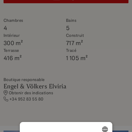
Chambres
Bains
4
5
Intérieur
Construit
300 m²
717 m²
Terrasse
Tracé
416 m²
1 105 m²
Boutique responsable
Engel & Völkers Elviria
Obtenir des indications
+34 952 83 55 80