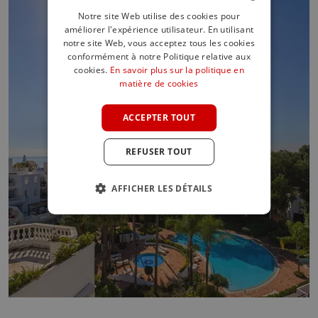
Notre site Web utilise des cookies pour
améliorer l'expérience utilisateur. En utilisant
ENGLISH
notre site Web, vous acceptez tous les cookies
SPANISH
conformément à notre Politique relative aux
cookies.
En savoir plus sur la politique en
FRENCH
matière de cookies
GERMAN
ACCEPTER TOUT
POLISH
REFUSER TOUT
AFFICHER LES DÉTAILS