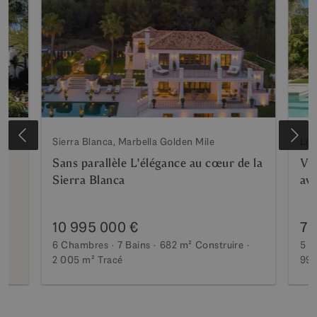
Sierra Blanca, Marbella Golden Mile
Los
Sans parallèle L'élégance au cœur de la
Vil
Sierra Blanca
ave
10 995 000 €
7 
6 Chambres
7 Bains
682 m²
Construire
5 C
2 005 m²
Tracé
990