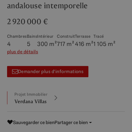
andalouse intemporelle
2 920 000 €
Chambres
Bains
Intérieur
Construit
Terrasse
Tracé
4
5
300 m²
717 m²
416 m²
1 105 m²
plus de détails
Demander plus d'informations
Projet Immobilier
Verdana Villas
Sauvegarder ce bien
Partager ce bien