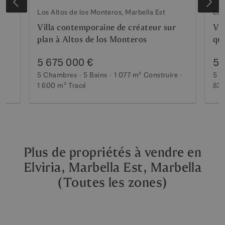
Los Altos de los Monteros, Marbella Est
Los
Villa contemporaine de créateur sur
Vil
plan à Altos de los Monteros
que
5 675 000 €
5 
5 Chambres
5 Bains
1 077 m²
Construire
5 C
1 600 m²
Tracé
830
Plus de propriétés à vendre en
Elviria, Marbella Est, Marbella
(Toutes les zones)