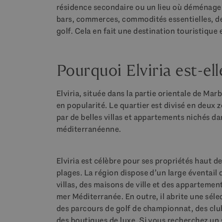
résidence secondaire ou un lieu où déménager.
bars, commerces, commodités essentielles, de 
golf. Cela en fait une destination touristique
Pourquoi Elviria est-ell
Elviria, située dans la partie orientale de Mar
en popularité. Le quartier est divisé en deux z
par de belles villas et appartements nichés da
méditerranéenne.
Elviria est célèbre pour ses propriétés haut 
plages. La région dispose d’un large éventai
villas, des maisons de ville et des apparteme
mer Méditerranée. En outre, il abrite une sé
des parcours de golf de championnat, des club
des boutiques de luxe. Si vous recherchez un s