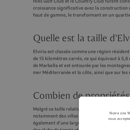
Hills Golf Club et le Country Club furent cons
croissance significative avec la construction
haut de gamme, le transformant en un quartier
Quelle est la taille d’Elv
Elviria est classée comme une région résidentie
de 15 kilomètres carrés, ce qui équivaut à 5,8 m
de Marbella et est entourée par les montagnes
mer Méditerranée et la côte, ainsi que sur les
Combien de propriétés E
Malgré sa taille relativement petite, elle abri
Notre site W
notamment des villas luxueuses, des appartem
vous accepte
également d’une large gamme d’équipements 
des clubs de tennis et des clubs de plage exclu