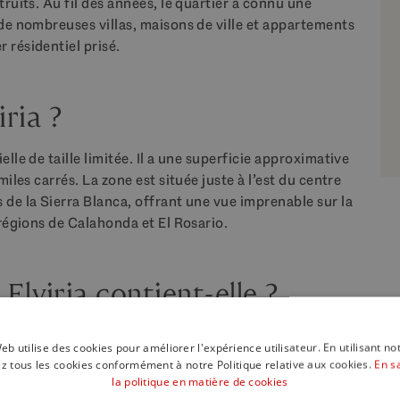
truits. Au fil des années, le quartier a connu une
 de nombreuses villas, maisons de ville et appartements
 résidentiel prisé.
iria ?
lle de taille limitée. Il a une superficie approximative
iles carrés. La zone est située juste à l’est du centre
 de la Sierra Blanca, offrant une vue imprenable sur la
 régions de Calahonda et El Rosario.
lviria contient-elle ?
te une grande variété de propriétés résidentielles,
eb utilise des cookies pour améliorer l'expérience utilisateur. En utilisant no
ents et des maisons de ville. La région dispose
z tous les cookies conformément à notre Politique relative aux cookies.
En s
haut de gamme, notamment plusieurs terrains de golf,
la politique en matière de cookies
sifs.