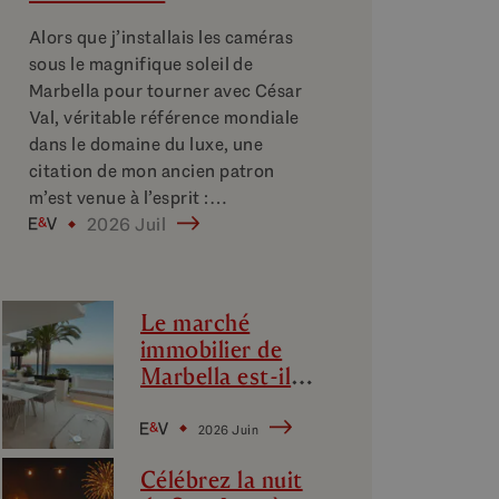
Alors que j’installais les caméras
sous le magnifique soleil de
Marbella pour tourner avec César
Val, véritable référence mondiale
dans le domaine du luxe, une
citation de mon ancien patron
m’est venue à l’esprit :…
2026 Juil
Le marché
immobilier de
Marbella est-il
en train de
ralentir ?
2026 Juin
Décryptage des
Célébrez la nuit
micro-marchés