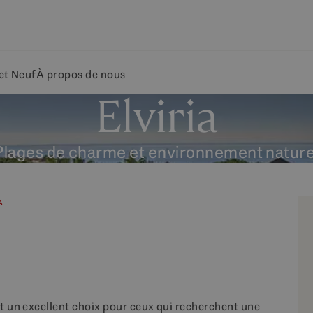
et Neuf
À propos de nous
Elviria
Plages de charme et environnement nature
A
st un excellent choix pour ceux qui recherchent une