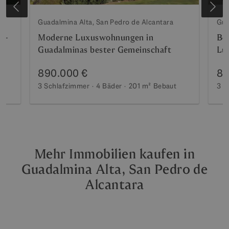
Guadalmina Alta, San Pedro de Alcantara
Gua
lf-
Moderne Luxuswohnungen in
Bo
Guadalminas bester Gemeinschaft
Lu
890.000 €
87
3 Schlafzimmer
4 Bäder
201 m²
Bebaut
3 S
Mehr Immobilien kaufen in
Guadalmina Alta, San Pedro de
Alcantara