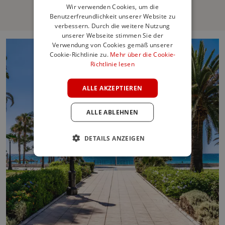
Wir verwenden Cookies, um die
Benutzerfreundlichkeit unserer Website zu
ENGLISH
verbessern. Durch die weitere Nutzung
SPANISH
unserer Webseite stimmen Sie der
Verwendung von Cookies gemäß unserer
FRENCH
Cookie-Richtlinie zu.
Mehr über die Cookie-
Richtlinie lesen
GERMAN
POLISH
ALLE AKZEPTIEREN
ALLE ABLEHNEN
DETAILS ANZEIGEN