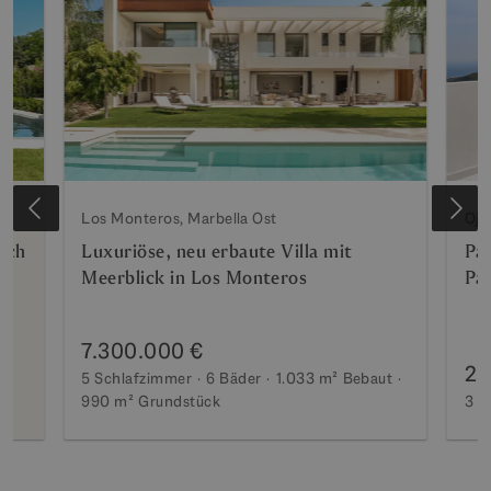
Los Monteros, Marbella Ost
Oje
ich
Luxuriöse, neu erbaute Villa mit
Pa
Meerblick in Los Monteros
Pa
7.300.000 €
2.
5 Schlafzimmer
6 Bäder
1.033 m²
Bebaut
990 m²
Grundstück
3 S