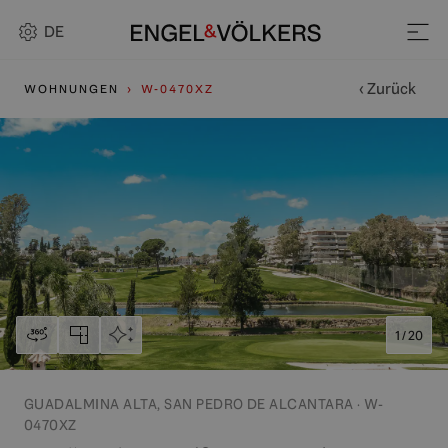
DE
‹ Zurück
WOHNUNGEN
W-0470XZ
1 / 20
GUADALMINA ALTA, SAN PEDRO DE ALCANTARA · W-
0470XZ