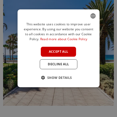
This website uses cookies to improve user
experience. By using our website you consent
ENGLISH
to all cookies in accordance with our Cookie
SPANISH
Policy.
Read more about Cookie Policy
FRENCH
ACCEPT ALL
GERMAN
DECLINE ALL
POLISH
SHOW DETAILS