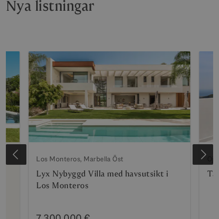
Nya listningar
Los Monteros, Marbella Öst
Oje
Lyx Nybyggd Villa med havsutsikt i
Tak
Los Monteros
7 300 000 €