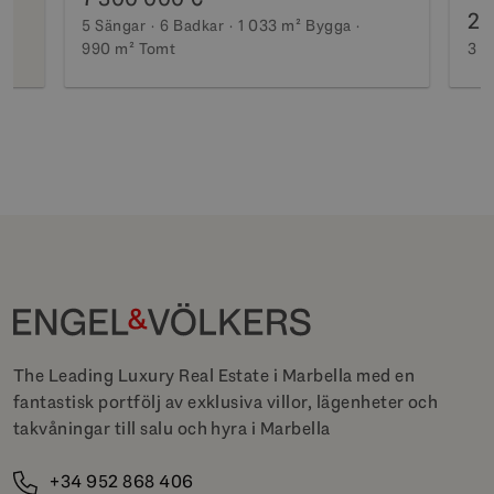
2 
5 Sängar
6 Badkar
1 033 m²
Bygga
990 m²
Tomt
3 S
The Leading Luxury Real Estate i Marbella med en
fantastisk portfölj av exklusiva villor, lägenheter och
takvåningar till salu och hyra i Marbella
+34 952 868 406