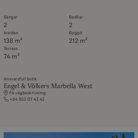
Sängar
Badkar
2
2
Insidan
Byggd
138 m²
212 m²
Terrass
74 m²
Ansvarsfull butik
Engel & Völkers Marbella West
Få vägbeskrivning
+34 952 07 42 42