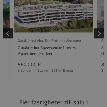
Guadalmina Alta, San Pedro de Alcantara
Gua
Guadalmina Spectacular Luxury
Spe
Apartment Project
Gu
890 000 €
87
3 Sängar
4 Badkar
201 m²
Bygga
3 S
Fler fastigheter till salu i