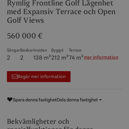
Rymlig Frontline Golf Lägenhet
med Expansiv Terrace och Open
Golf Views
560 000 €
Sängar
Badkar
Insidan
Byggd
Terrass
2
2
138 m²
212 m²
74 m²
mer information
Begär mer information
Spara denna fastighet
Dela denna fastighet
Bekvämligheter och