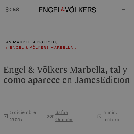
ES
E&V MARBELLA NOTICIAS
ENGEL & VÖLKERS MARBELLA,…
Engel & Völkers Marbella, tal y
como aparece en JamesEdition
5 diciembre
Safaa
4 min.
por
2025
Ouchen
lectura