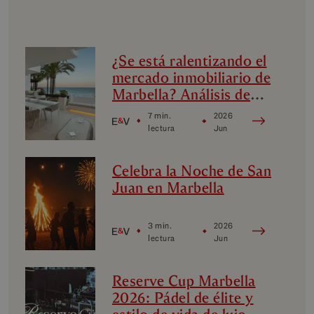
¿Se está ralentizando el
mercado inmobiliario de
Marbella? Análisis de
los micromercados de
7 min.
2026
lujo de Marbella
lectura
Jun
Celebra la Noche de San
Juan en Marbella
3 min.
2026
lectura
Jun
Reserve Cup Marbella
2026: Pádel de élite y