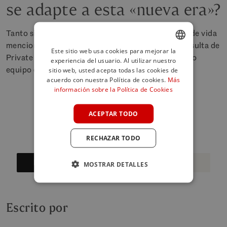
se adapte a esta «nueva era»?
Tanto si busca las inversiones orientadas al estilo de vida
mencionadas en el artículo como si desea una consulta de
Este sitio web usa cookies para mejorar la
Private Office para un activo emblemático, nuestro
experiencia del usuario. Al utilizar nuestro
ENGLISH
equipo está listo para asesorarle.
sitio web, usted acepta todas las cookies de
SPANISH
acuerdo con nuestra Política de cookies.
Más
información sobre la Política de Cookies
FRENCH
GERMAN
ACEPTAR TODO
POLISH
RECHAZAR TODO
Buscar propiedades
Private Office
MOSTRAR DETALLES
Escrito por