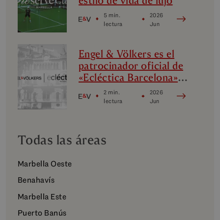
estilo de vida de lujo
5 min.
2026
lectura
Jun
Engel & Völkers es el
patrocinador oficial de
«Ecléctica Barcelona»:
diseño, vanguardia y
2 min.
2026
cultura
lectura
Jun
Todas las áreas
Marbella Oeste
Benahavís
Marbella Este
Puerto Banús