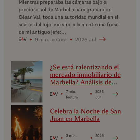
Mientras preparaba las cámaras bajo el
precioso sol de Marbella para grabar con
César Val, toda una autoridad mundial en el
sector del lujo, me vino a la mente una frase
de mi antiguo jefe:…
9 min. lectura
2026 Jul
¿Se está ralentizando el
mercado inmobiliario de
Marbella? Análisis de
los micromercados de
7 min.
2026
lujo de Marbella
lectura
Jun
Celebra la Noche de San
Juan en Marbella
3 min.
2026