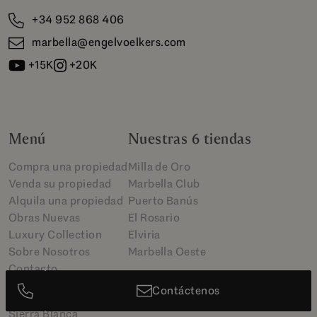
+34 952 868 406
marbella@engelvoelkers.com
+15K
+20K
Menú
Nuestras 6 tiendas
Compra una propiedad
Milla de Oro
Venda su propiedad
Marbella Club
Alquila una propiedad
Puerto Banús
Obras Nuevas
El Rosario
Luxury Collection
Elviria
Sobre Nosotros
Marbella Oeste
Contacto
Top Áreas
Contáctenos
Sierra Blanca