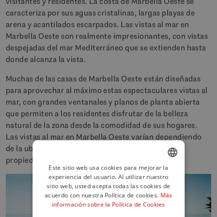
visitantes y residentes. La costa de Marbella Oeste se
caracteriza por sus aguas cristalinas, largas playas de
arena y acantilados escarpados. Las vistas al mar en
Marbella Oeste son realmente impresionantes, con vistas
despejadas del mar Mediterráneo que se extienden hasta
donde alcanza la vista.
Muchas de las casas de Marbella Oeste están diseñadas
para aprovechar al máximo estas espectaculares vistas al
mar, con grandes ventanales y planos de planta abierta
que permiten a los residentes disfrutar de la belleza
natural de la zona desde la comodidad de sus hogares.
Las vistas al mar en Marbella Oeste varían dependiendo
de la ubicación específica y la orientación de la
propiedad.
Este sitio web usa cookies para mejorar la
experiencia del usuario. Al utilizar nuestro
ENGLISH
sitio web, usted acepta todas las cookies de
SPANISH
acuerdo con nuestra Política de cookies.
Más
información sobre la Política de Cookies
FRENCH