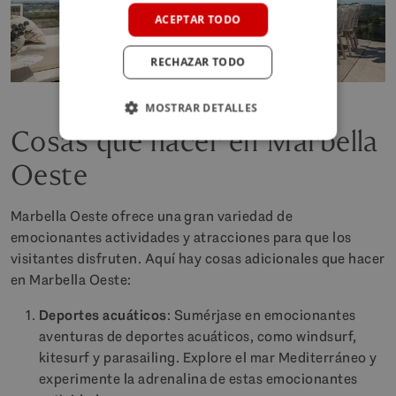
GERMAN
ACEPTAR TODO
POLISH
RECHAZAR TODO
MOSTRAR DETALLES
Cosas que hacer en Marbella
Oeste
Marbella Oeste ofrece una gran variedad de
emocionantes actividades y atracciones para que los
visitantes disfruten. Aquí hay cosas adicionales que hacer
en Marbella Oeste:
Deportes acuáticos
: Sumérjase en emocionantes
aventuras de deportes acuáticos, como windsurf,
kitesurf y parasailing. Explore el mar Mediterráneo y
experimente la adrenalina de estas emocionantes