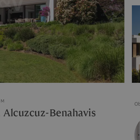
NM
Ob
à Alcuzcuz-Benahavis