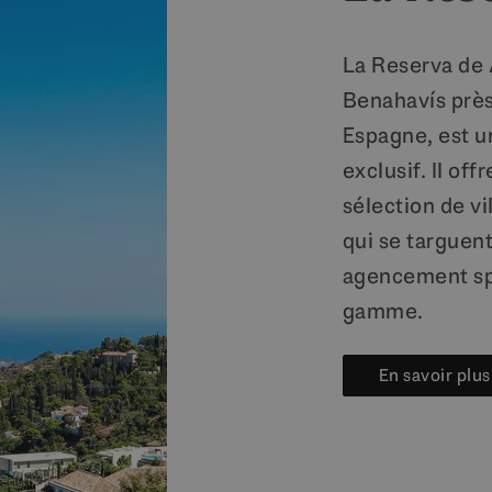
La Reserva de A
Benahavís près
Espagne, est u
exclusif. Il of
sélection de v
qui se targuen
agencement spa
gamme.
En savoir plu