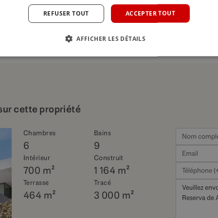
REFUSER TOUT
ACCEPTER TOUT
AFFICHER LES DÉTAILS
sur cette propriété
Chambres
Bains
6
9
Intérieur
Construit
700 m²
1 164 m²
Terrasse
Tracé
464 m²
3 000 m²