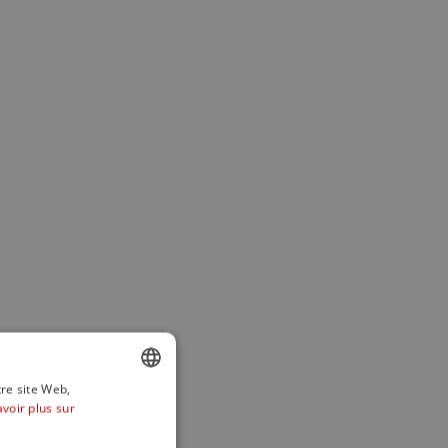
tre site Web,
avoir plus sur
ENGLISH
SPANISH