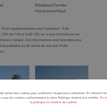
zé
Résidence fermée
Vue panoramique
. Frais supplémentaires pour l'acheteur : frais
, 10% de TVA et AJD 1,2% sur le prix d'achat) sur les
ditions à remplir. Ces informations sont données sous
ente préalable ou de retrait du marché. Fiche
bre.
23 Photos
eb utilise des cookies pour améliorer l'expérience utilisateur. En utilisant no
z tous les cookies conformément à notre Politique relative aux cookies.
En s
la politique en matière de cookies