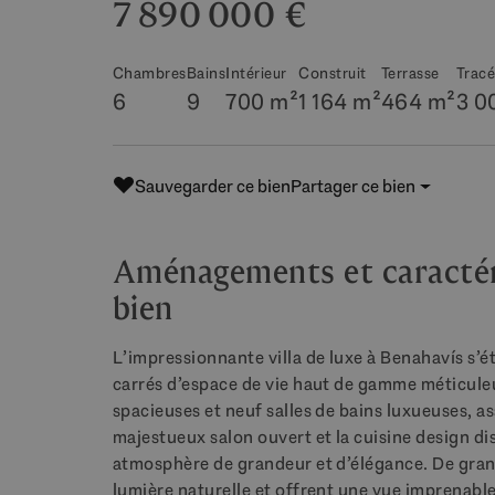
7 890 000 €
Chambres
Bains
Intérieur
Construit
Terrasse
Trac
6
9
700 m²
1 164 m²
464 m²
3 0
Sauvegarder ce bien
Partager ce bien
Aménagements et caractéri
bien
L’impressionnante villa de luxe à Benahavís s’é
carrés d’espace de vie haut de gamme méticule
spacieuses et neuf salles de bains luxueuses, a
majestueux salon ouvert et la cuisine design d
atmosphère de grandeur et d’élégance. De gran
lumière naturelle et offrent une vue imprenable 