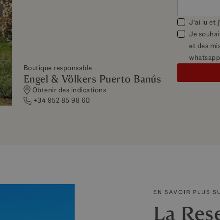
J'ai lu et
Je souhai
et des mis
whatsapp
Boutique responsable
Engel & Völkers Puerto Banús
Obtenir des indications
+34 952 85 98 60
EN SAVOIR PLUS S
La Res