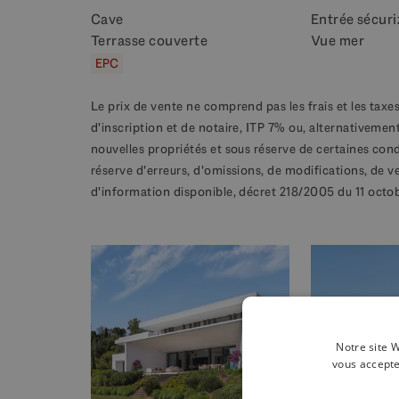
Cave
Entrée sécuri
Terrasse couverte
Vue mer
EPC
Le prix de vente ne comprend pas les frais et les taxes
d'inscription et de notaire, ITP 7% ou, alternativement
nouvelles propriétés et sous réserve de certaines con
réserve d'erreurs, d'omissions, de modifications, de v
d'information disponible, décret 218/2005 du 11 octo
Notre site W
vous accepte