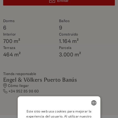
Enviar
Dorms
Baños
6
9
Interior
Construido
700 m²
1.164 m²
Terraza
Parcela
464 m²
3.000 m²
Tienda responsable
Engel & Völkers Puerto Banús
Cómo llegar
+34 952 85 98 60
Este sitio web usa cookies para mejorar la
experiencia del usuario. Al utilizar nuestro
ENGLISH