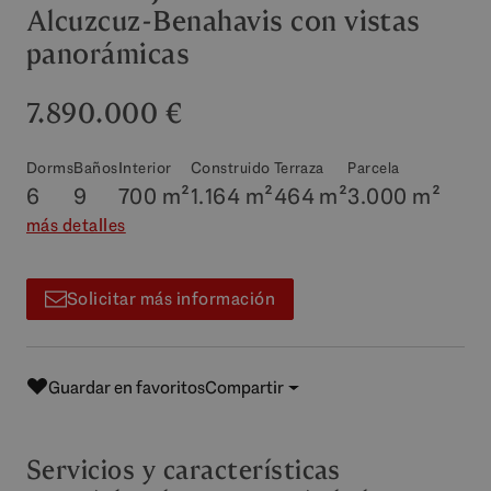
Alcuzcuz-Benahavis con vistas
panorámicas
7.890.000 €
Dorms
Baños
Interior
Construido
Terraza
Parcela
6
9
700 m²
1.164 m²
464 m²
3.000 m²
más detalles
Solicitar más información
Guardar en favoritos
Compartir
Servicios y características