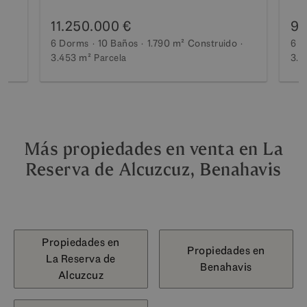
11.250.000 €
9.
6 Dorms
10 Baños
1.790 m²
Construido
6 D
3.453 m²
Parcela
3.0
Más propiedades en venta en La
Reserva de Alcuzcuz, Benahavis
Propiedades en
Propiedades en
La Reserva de
Benahavis
Alcuzcuz