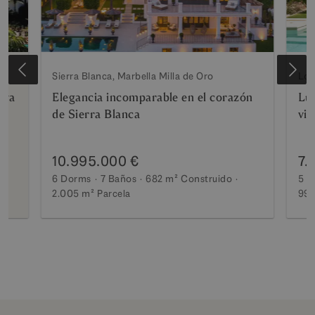
Sierra Blanca, Marbella Milla de Oro
Los
aya
Elegancia incomparable en el corazón
Luj
de Sierra Blanca
vis
10.995.000 €
7.
6 Dorms
7 Baños
682 m²
Construido
5 D
2.005 m²
Parcela
990