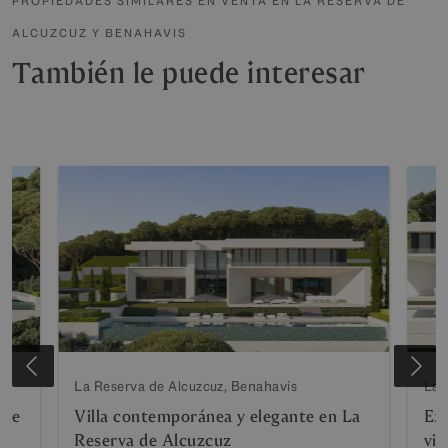
PROPIEDADES SIMILARES EN VENTA EN LA RESERVA DE
ALCUZCUZ Y BENAHAVIS
También le puede interesar
La Reserva de Alcuzcuz, Benahavis
La 
 de
Villa contemporánea y elegante en La
Exc
Reserva de Alcuzcuz
vis