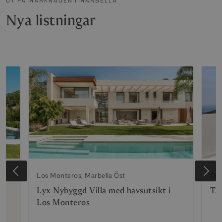
UT PÅ MARKNADEN I MARBELLA
Nya listningar
Los Monteros, Marbella Öst
Oje
Lyx Nybyggd Villa med havsutsikt i
Tak
Los Monteros