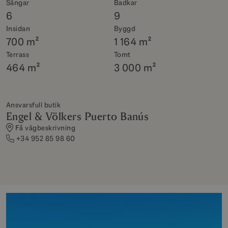
Sängar
Badkar
6
9
Insidan
Byggd
700 m²
1 164 m²
Terrass
Tomt
464 m²
3 000 m²
Ansvarsfull butik
Engel & Völkers Puerto Banús
Få vägbeskrivning
+34 952 85 98 60