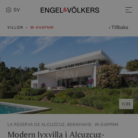
SV
‹ Tillbaka
VILLOR
W-049PNM
1 / 23
LA RESERVA DE ALCUZCUZ, BENAHAVIS · W-049PNM
Modern lyxvilla i Alcuzcuz-