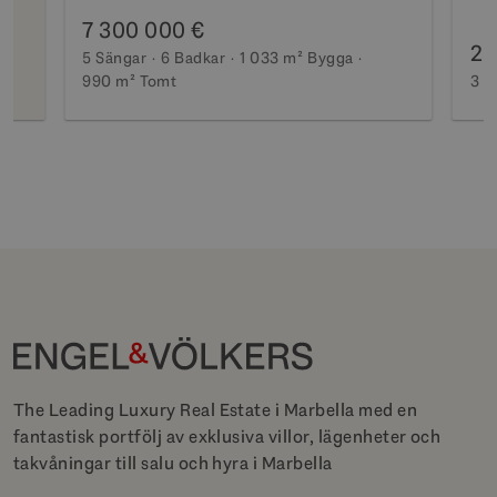
7 300 000 €
2 
5 Sängar
6 Badkar
1 033 m²
Bygga
990 m²
Tomt
3 S
The Leading Luxury Real Estate i Marbella med en
fantastisk portfölj av exklusiva villor, lägenheter och
takvåningar till salu och hyra i Marbella