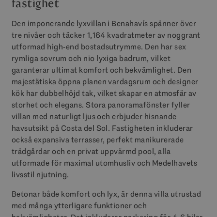
fastighet
Den imponerande lyxvillan i Benahavís spänner över
tre nivåer och täcker 1,164 kvadratmeter av noggrant
utformad high-end bostadsutrymme. Den har sex
rymliga sovrum och nio lyxiga badrum, vilket
garanterar ultimat komfort och bekvämlighet. Den
majestätiska öppna planen vardagsrum och designer
kök har dubbelhöjd tak, vilket skapar en atmosfär av
storhet och elegans. Stora panoramafönster fyller
villan med naturligt ljus och erbjuder hisnande
havsutsikt på Costa del Sol. Fastigheten inkluderar
också expansiva terrasser, perfekt manikurerade
trädgårdar och en privat uppvärmd pool, alla
utformade för maximal utomhusliv och Medelhavets
livsstil njutning.
Betonar både komfort och lyx, är denna villa utrustad
med många ytterligare funktioner och