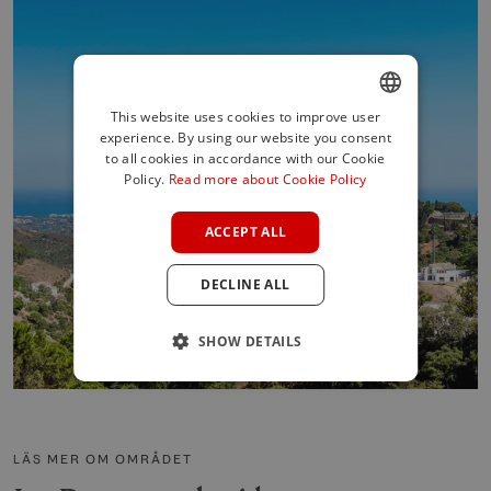
This website uses cookies to improve user
experience. By using our website you consent
ENGLISH
to all cookies in accordance with our Cookie
SPANISH
Policy.
Read more about Cookie Policy
FRENCH
ACCEPT ALL
GERMAN
DECLINE ALL
POLISH
SHOW DETAILS
LÄS MER OM OMRÅDET