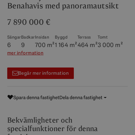
Benahavis med panoramautsikt
7 890 000 €
Sängar
Badkar
Insidan
Byggd
Terrass
Tomt
6
9
700 m²
1 164 m²
464 m²
3 000 m²
mer information
Begär mer information
Spara denna fastighet
Dela denna fastighet
Bekvämligheter och
specialfunktioner för denna