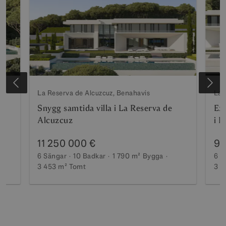
La Reserva de Alcuzcuz, Benahavis
La 
Snygg samtida villa i La Reserva de
Exc
Alcuzcuz
i L
11 250 000 €
9 
6 Sängar
10 Badkar
1 790 m²
Bygga
6 S
3 453 m²
Tomt
3 0