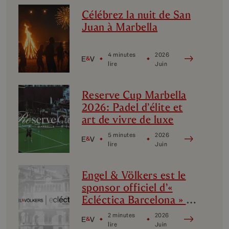
Célébrez la nuit de San
Juan à Marbella
4 minutes
2026
lire
Juin
Reserve Cup Marbella
2026: Padel d’élite et
art de vivre de luxe
5 minutes
2026
lire
Juin
Engel & Völkers est le
sponsor officiel d’«
Ecléctica Barcelona » :
design, avant-garde et
2 minutes
2026
culture
lire
Juin