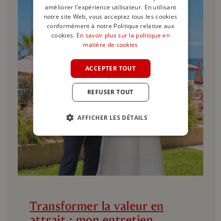
améliorer l'expérience utilisateur. En utilisant
ENGLISH
notre site Web, vous acceptez tous les cookies
SPANISH
conformément à notre Politique relative aux
cookies.
En savoir plus sur la politique en
FRENCH
matière de cookies
GERMAN
ACCEPTER TOUT
POLISH
REFUSER TOUT
AFFICHER LES DÉTAILS
Transformer la valeur en
attrait : mon entretien