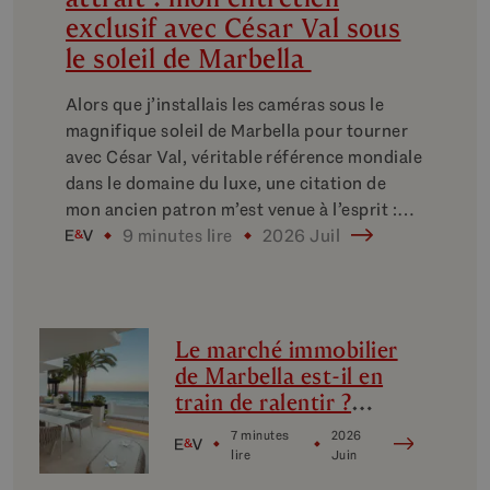
exclusif avec César Val sous
le soleil de Marbella
Alors que j’installais les caméras sous le
magnifique soleil de Marbella pour tourner
avec César Val, véritable référence mondiale
dans le domaine du luxe, une citation de
mon ancien patron m’est venue à l’esprit :…
9 minutes lire
2026 Juil
Le marché immobilier
de Marbella est-il en
train de ralentir ?
Décryptage des micro-
7 minutes
2026
marchés du luxe à
lire
Juin
Marbella