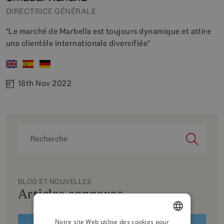
DIRECTRICE GÉNÉRALE
"Le marché de Marbella est toujours dynamique et attire
une clientèle internationale diversifiée"
18th Nov 2022
BLOG ET NOUVELLES
Articles connexes
Notre site Web utilise des cookies pour