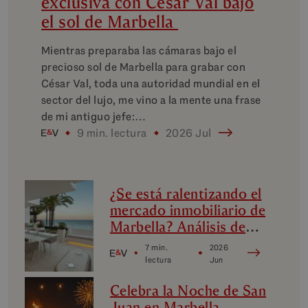
exclusiva con César Val bajo
el sol de Marbella
Mientras preparaba las cámaras bajo el
precioso sol de Marbella para grabar con
César Val, toda una autoridad mundial en el
sector del lujo, me vino a la mente una frase
de mi antiguo jefe:…
9 min. lectura
2026 Jul
¿Se está ralentizando el
mercado inmobiliario de
Marbella? Análisis de
los micromercados de
7 min.
2026
lujo de Marbella
lectura
Jun
Celebra la Noche de San
Juan en Marbella