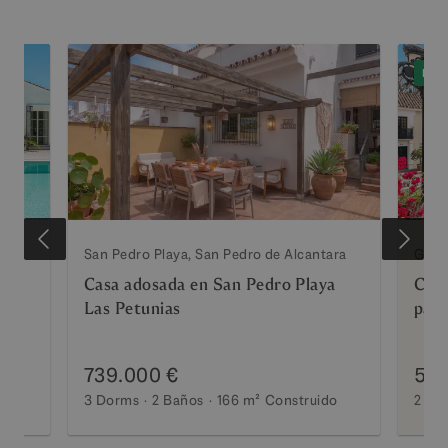
EXC
ara
San Pedro Playa, San Pedro de Alcantara
Guad
Casa adosada en San Pedro Playa
Casa
a
Las Petunias
paso
excl
739.000 €
599
do
3 Dorms
2 Baños
166 m²
Construido
2 Do