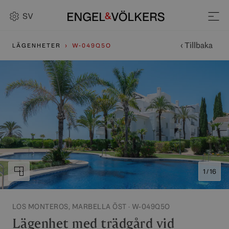
SV
‹ Tillbaka
LÄGENHETER
W-049Q5O
1 / 16
LOS MONTEROS, MARBELLA ÖST · W-049Q5O
Lägenhet med trädgård vid