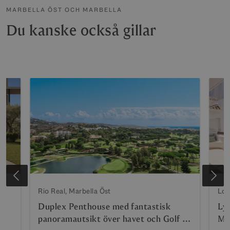
MARBELLA ÖST OCH MARBELLA
Du kanske också gillar
Rio Real, Marbella Öst
Los
Duplex Penthouse med fantastisk
Ly
panoramautsikt över havet och Golf i
Mo