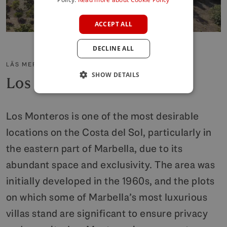
FRENCH
ACCEPT ALL
GERMAN
DECLINE ALL
POLISH
LÄS MER OM OMRÅDET
SHOW DETAILS
Los Monteros
Los Monteros is one of the most desirable
locations on the Costa del Sol, particularly in
the eastern part of Marbella, due to its
abundant space and exclusivity. The area was
initially developed in the 1960s, and the plots
on which some of Marbella’s most luxurious
villas stand are significant to ensure privacy