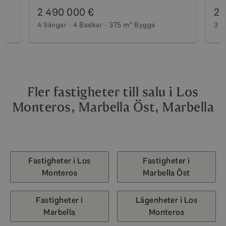
den prestigefyllda urbaniseringen
2 490 000 €
2 
Vistagolf
4 Sängar
4 Badkar
375 m²
Bygga
3 S
Fler fastigheter till salu i Los
Monteros, Marbella Öst, Marbella
Fastigheter i Los
Fastigheter i
Monteros
Marbella Öst
Fastigheter i
Lägenheter i Los
Marbella
Monteros