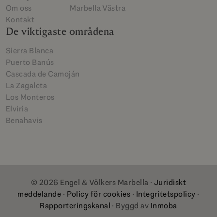
Om oss
Marbella Västra
Kontakt
De viktigaste områdena
Sierra Blanca
Puerto Banús
Cascada de Camoján
La Zagaleta
Los Monteros
Elviria
Benahavis
© 2026 Engel & Völkers Marbella ·
Juridiskt
meddelande
·
Policy för cookies
·
Integritetspolicy
·
Rapporteringskanal
· Byggd av
Inmoba