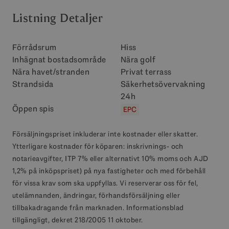
Listning Detaljer
Förrådsrum
Hiss
Inhägnat bostadsområde
Nära golf
Nära havet/stranden
Privat terrass
Strandsida
Säkerhetsövervakning
24h
Öppen spis
EPC
Försäljningspriset inkluderar inte kostnader eller skatter.
Ytterligare kostnader för köparen: inskrivnings- och
notarieavgifter, ITP 7% eller alternativt 10% moms och AJD
1,2% på inköpspriset) på nya fastigheter och med förbehåll
för vissa krav som ska uppfyllas. Vi reserverar oss för fel,
utelämnanden, ändringar, förhandsförsäljning eller
tillbakadragande från marknaden. Informationsblad
tillgängligt, dekret 218/2005 11 oktober.