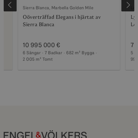
Sierra Blanca, Marbella Golden Mile
Los
at
Oöverträffad Elegans i hjärtat av
Lyx
Sierra Blanca
Lo
10 995 000 €
7 
6 Sängar
7 Badkar
682 m²
Bygga
5 S
2 005 m²
Tomt
990