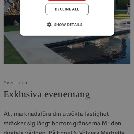
DECLINE ALL
POLISH
SHOW DETAILS
ÖPPET HUS
Exklusiva evenemang
Att marknadsföra din utsökta fastighet
sträcker sig långt bortom gränserna för den
digitala världen. På Engel & Völkers Marbella