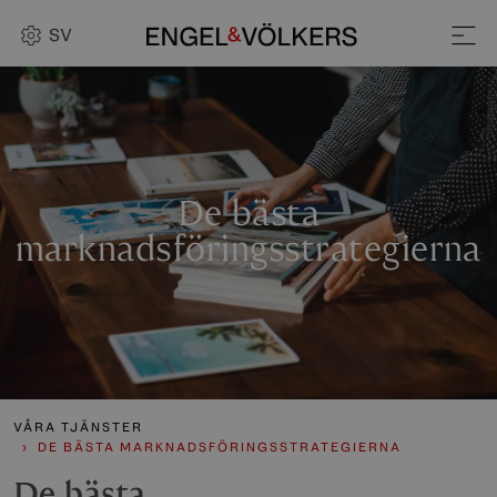
SV
De bästa
marknadsföringsstrategierna
VÅRA TJÄNSTER
DE BÄSTA MARKNADSFÖRINGSSTRATEGIERNA
De bästa