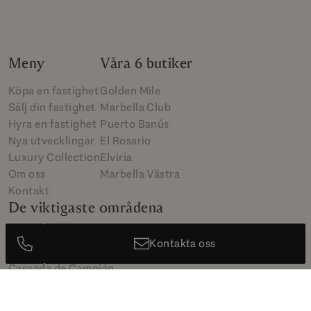
Meny
Våra 6 butiker
Köpa en fastighet
Golden Mile
Sälj din fastighet
Marbella Club
Hyra en fastighet
Puerto Banús
Nya utvecklingar
El Rosario
Luxury Collection
Elviria
Om oss
Marbella Västra
Kontakt
De viktigaste områdena
Sierra Blanca
Kontakta oss
Puerto Banús
Cascada de Camoján
La Zagaleta
Los Monteros