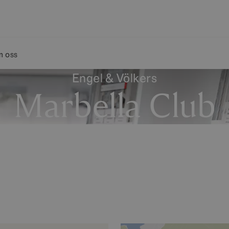
 oss
Engel & Völkers
Marbella Club