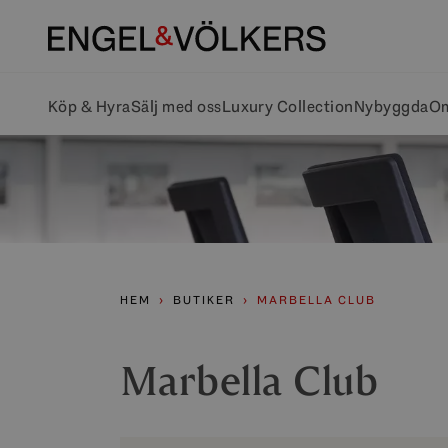
Köp & Hyra
Sälj med oss
Luxury Collection
Nybyggda
Om
HEM
BUTIKER
MARBELLA CLUB
Marbella Club