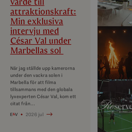
värde till
attraktionskraft:
Min exklusiva
intervju med
César Val under
Marbellas sol
När jag ställde upp kamerorna
under den vackra solen i
Marbella för att filma
tillsammans med den globala
lyxexperten César Val, kom ett
citat från…
2026 jul