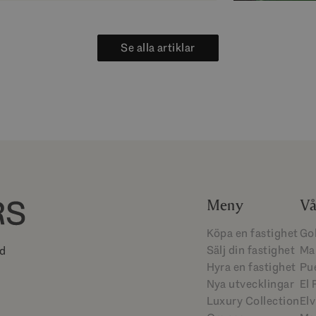
Se alla artiklar
Meny
Vå
Köpa en fastighet
Go
Sälj din fastighet
Ma
ed
Hyra en fastighet
Pu
Nya utvecklingar
El 
i
Luxury Collection
Elv