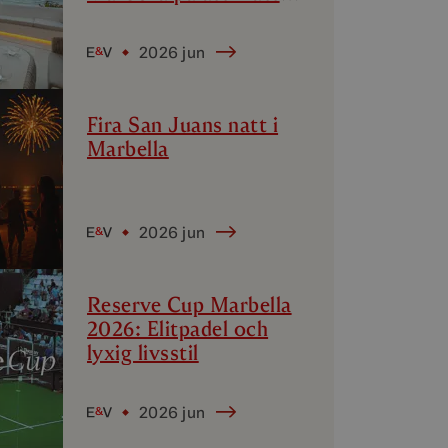
av? En analys av
Marbellas lyxiga
2026 jun
delmarknader
Fira San Juans natt i
Marbella
2026 jun
Reserve Cup Marbella
2026: Elitpadel och
lyxig livsstil
2026 jun