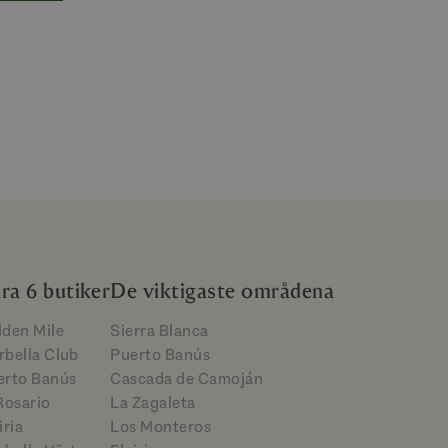
ra 6 butiker
De viktigaste områdena
lden Mile
Sierra Blanca
rbella Club
Puerto Banús
erto Banús
Cascada de Camoján
Rosario
La Zagaleta
iria
Los Monteros