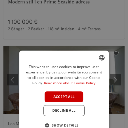
Modern stil i en Prime Seaside-adress
1 100 000 €
2 Sängar
2 Badkar
118 m²
Insidan
4 m²
Terrass
This website uses cookies to improve user
experience. By using our website you consent
ENGLISH
to all cookies in accordance with our Cookie
Föregående
Nästa
SPANISH
Policy.
Read more about Cookie Policy
FRENCH
ACCEPT ALL
GERMAN
DECLINE ALL
POLISH
Los Monteros, Marbella Öst
SHOW DETAILS