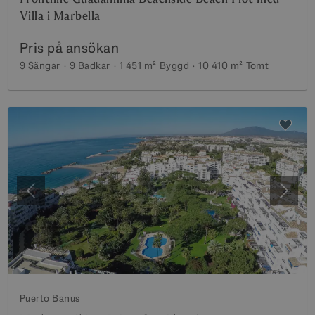
Villa i Marbella
Pris på ansökan
9 Sängar
9 Badkar
1 451 m²
Byggd
10 410 m²
Tomt
Föregående
Nästa
Puerto Banus