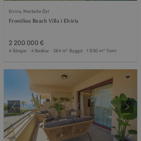
Elviria, Marbella Öst
Frontline Beach Villa i Elviria
2 200 000 €
4 Sängar
4 Badkar
284 m²
Byggd
1 030 m²
Tomt
Föregående
Nästa