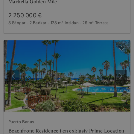
Marbella Golden Mile
2 250 000 €
3 Sängar
2 Badkar
128 m²
Insidan
29 m²
Terrass
Föregående
Nästa
Puerto Banus
Beachfront Residence i en exklusiv Prime Location