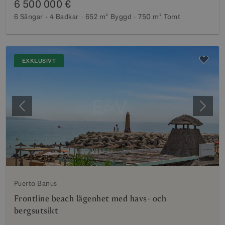
6 500 000 €
6 Sängar
4 Badkar
652 m²
Byggd
750 m²
Tomt
EXKLUSIVT
Föregående
Nästa
Puerto Banus
Frontline beach lägenhet med havs- och
bergsutsikt