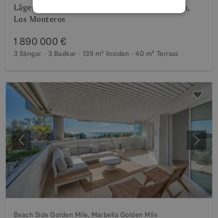
Lägenhet vid havet med trädgård i Palm Beach,
Los Monteros
1 890 000 €
3 Sängar
3 Badkar
139 m²
Insidan
40 m²
Terrass
Föregående
Nästa
Beach Side Golden Mile, Marbella Golden Mile