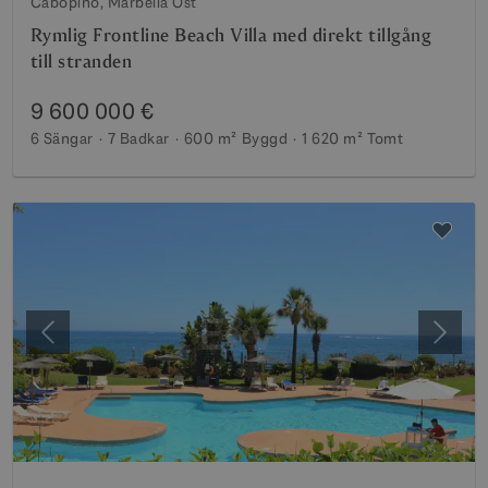
Cabopino, Marbella Öst
Rymlig Frontline Beach Villa med direkt tillgång
till stranden
9 600 000 €
6 Sängar
7 Badkar
600 m²
Byggd
1 620 m²
Tomt
Föregående
Nästa