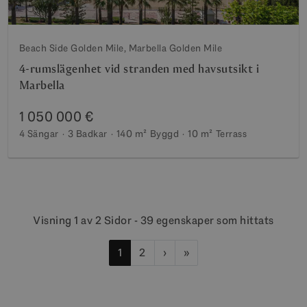
Beach Side Golden Mile, Marbella Golden Mile
4-rumslägenhet vid stranden med havsutsikt i
Marbella
1 050 000 €
4 Sängar
3 Badkar
140 m²
Byggd
10 m²
Terrass
Visning 1 av 2 Sidor - 39 egenskaper som hittats
1
2
›
»