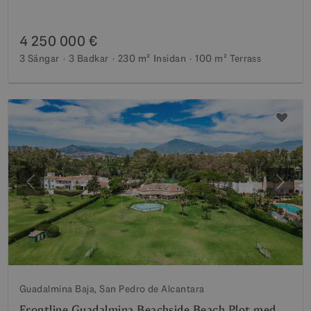
4 250 000 €
3 Sängar
3 Badkar
230 m²
Insidan
100 m²
Terrass
Föregående
Nästa
Guadalmina Baja, San Pedro de Alcantara
Frontline Guadalmina Beachside Beach Plot med