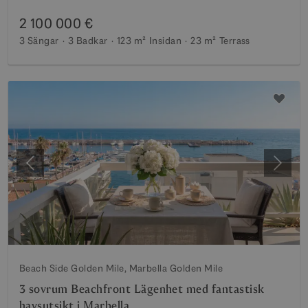
2 100 000 €
3 Sängar
3 Badkar
123 m²
Insidan
23 m²
Terrass
Föregående
Nästa
Beach Side Golden Mile, Marbella Golden Mile
3 sovrum Beachfront Lägenhet med fantastisk
havsutsikt i Marbella