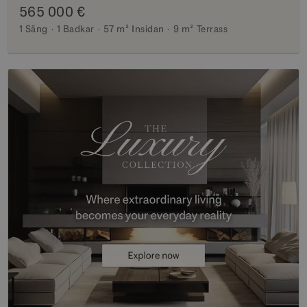
565 000 €
1 Säng
1 Badkar
57 m²
Insidan
9 m²
Terrass