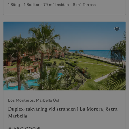
1 Säng
1 Badkar
79 m²
Insidan
6 m²
Terrass
Föregående
Nästa
Los Monteros, Marbella Öst
Duplex-takvåning vid stranden i La Morera, östra
Marbella
5 450 000 €