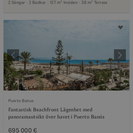
2 Sängar
2 Badkar
127 m²
Insidan
38 m²
Terrass
Föregående
Nästa
Puerto Banus
Fantastisk Beachfront Lägenhet med
panoramautsikt över havet i Puerto Banús
695 000 €