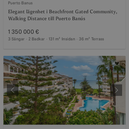
Puerto Banus
Elegant lägenhet i Beachfront Gated Community,
Walking Distance till Puerto Banús
1 350 000 €
3 Sängar
2 Badkar
131 m²
Insidan
36 m²
Terrass
Föregående
Nästa