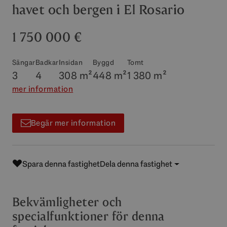
havet och bergen i El Rosario
1 750 000 €
Sängar
Badkar
Insidan
Byggd
Tomt
3
4
308 m²
448 m²
1 380 m²
mer information
Begär mer information
Spara denna fastighet
Dela denna fastighet
Bekvämligheter och
specialfunktioner för denna