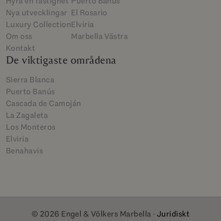
Hyra en fastighet
Puerto Banús
Nya utvecklingar
El Rosario
Luxury Collection
Elviria
Om oss
Marbella Västra
Kontakt
De viktigaste områdena
Sierra Blanca
Puerto Banús
Cascada de Camoján
La Zagaleta
Los Monteros
Elviria
Benahavis
© 2026 Engel & Völkers Marbella ·
Juridiskt