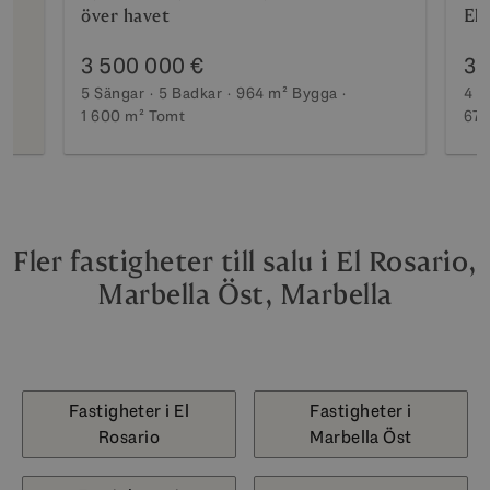
över havet
Elv
3 500 000 €
3 
5 Sängar
5 Badkar
964 m²
Bygga
4 S
1 600 m²
Tomt
678
Fler fastigheter till salu i El Rosario,
Marbella Öst, Marbella
Fastigheter i El
Fastigheter i
Rosario
Marbella Öst