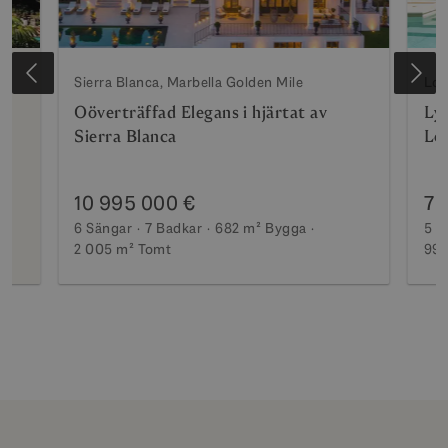
Sierra Blanca, Marbella Golden Mile
Los
at
Oöverträffad Elegans i hjärtat av
Lyx
Sierra Blanca
Lo
10 995 000 €
7 
6 Sängar
7 Badkar
682 m²
Bygga
5 S
2 005 m²
Tomt
990