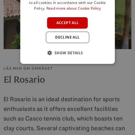
to all cookies in accordance with our Cookie
SPANISH
Policy.
Read more about Cookie Policy
FRENCH
ACCEPT ALL
GERMAN
DECLINE ALL
POLISH
SHOW DETAILS
LÄS MER OM OMRÅDET
El Rosario
El Rosario is an ideal destination for sports
enthusiasts as it offers excellent facilities
such as Casco tennis club, which boasts ten
clay courts. Several captivating beaches can