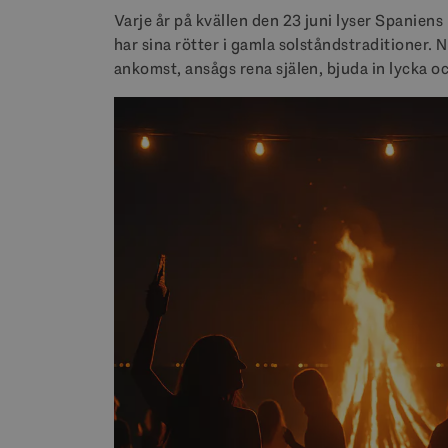
Varje år på kvällen den 23 juni lyser Spaniens 
har sina rötter i gamla solståndstraditioner
ankomst, ansågs rena själen, bjuda in lycka och