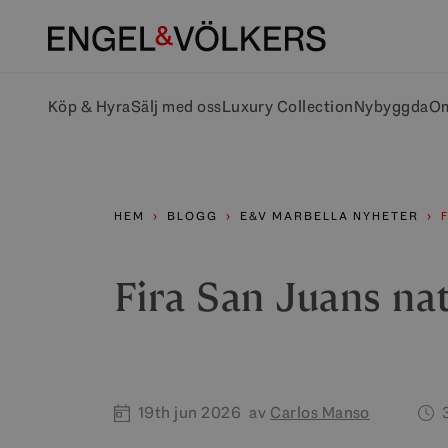
Köp & Hyra
Sälj med oss
Luxury Collection
Nybyggda
Om
HEM
BLOGG
E&V MARBELLA NYHETER
Fira San Juans nat
19th jun 2026
av
Carlos Manso