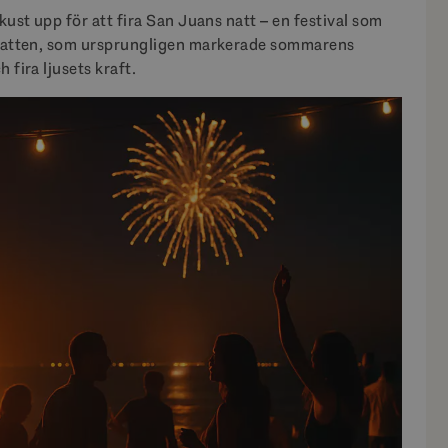
kust upp för att fira San Juans natt – en festival som
. Natten, som ursprungligen markerade sommarens
 fira ljusets kraft.