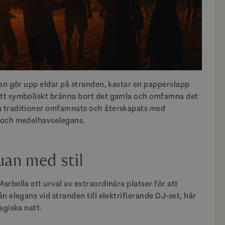
man gör upp eldar på stranden, kastar en papperslapp
att symboliskt bränna bort det gamla och omfamna det
a traditioner omfamnats och återskapats med
r och medelhavselegans.
uan med stil
rbella ett urval av extraordinära platser för att
n elegans vid stranden till elektrifierande DJ-set, här
agiska natt.