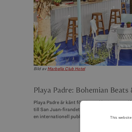
Bild av
Marbella Club Hotel
Playa Padre: Bohemian Beats 
Playa Padre är känt för sina exklusiva strand
till San Juan-firandet. Låt rytmen guida dig 
en internationell publik och nattens elektris
This website