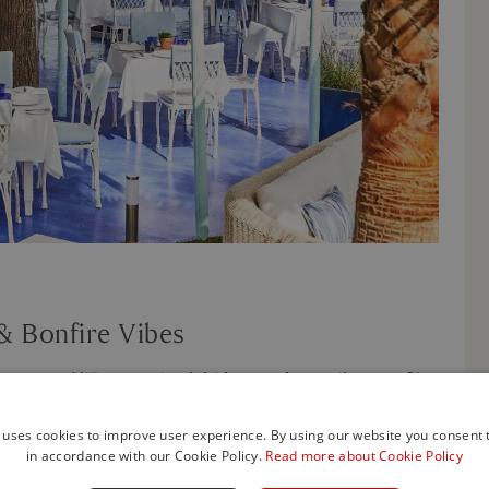
& Bonfire Vibes
fester med hög energi och bidrar med en unik atmosfär
när du dansar på sanden under stjärnorna, omgiven av
ka stämning.
 uses cookies to improve user experience. By using our website you consent t
in accordance with our Cookie Policy.
Read more about Cookie Policy