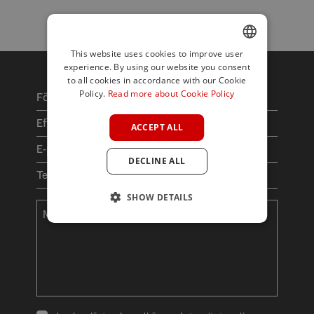
This website uses cookies to improve user
experience. By using our website you consent
ENGLISH
to all cookies in accordance with our Cookie
SPANISH
Policy.
Read more about Cookie Policy
FRENCH
ACCEPT ALL
GERMAN
DECLINE ALL
POLISH
SHOW DETAILS