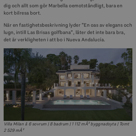
dig och allt som gör Marbella oemotståndligt, bara en
kort bilresa bort.
När en fastighetsbeskrivning lyder ”En oas av elegans och
lugn, intill Las Brisas golfbana”, låter det inte bara bra,
det är verkligheten i att bo i Nueva Andalucía.
Villa Milan â 6 sovrum | 8 badrum | 1 112 mÂ² byggnadsyta | Tomt
2 529 mÂ²