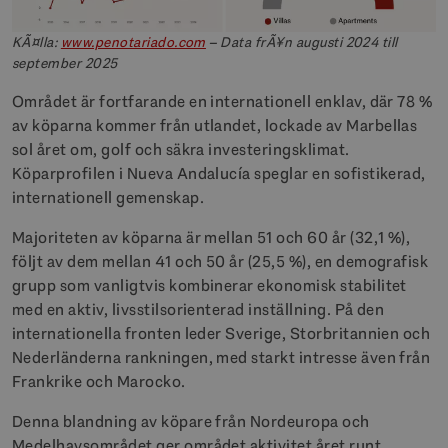
KÃ¤lla:
www.penotariado.com
– Data frÃ¥n augusti 2024 till
september 2025
Området är fortfarande en internationell enklav, där 78 %
av köparna kommer från utlandet, lockade av Marbellas
sol året om, golf och säkra investeringsklimat.
Köparprofilen i Nueva Andalucía speglar en sofistikerad,
internationell gemenskap.
Majoriteten av köparna är mellan 51 och 60 år (32,1 %),
följt av dem mellan 41 och 50 år (25,5 %), en demografisk
grupp som vanligtvis kombinerar ekonomisk stabilitet
med en aktiv, livsstilsorienterad inställning. På den
internationella fronten leder Sverige, Storbritannien och
Nederländerna rankningen, med starkt intresse även från
Frankrike och Marocko.
Denna blandning av köpare från Nordeuropa och
Medelhavsområdet ger området aktivitet året runt,