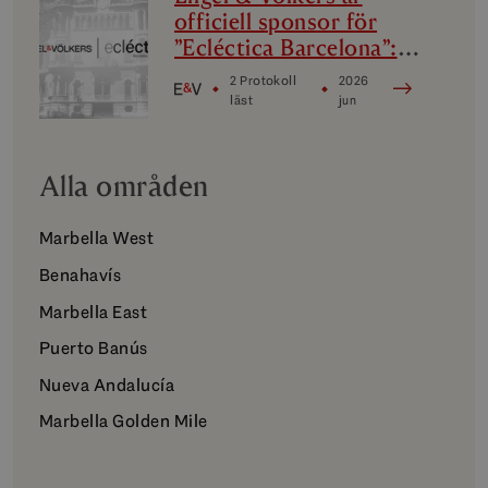
officiell sponsor för
”Ecléctica Barcelona”:
design, avantgarde och
2 Protokoll
2026
kultur
läst
jun
Alla områden
Marbella West
Benahavís
Marbella East
Puerto Banús
Nueva Andalucía
Marbella Golden Mile