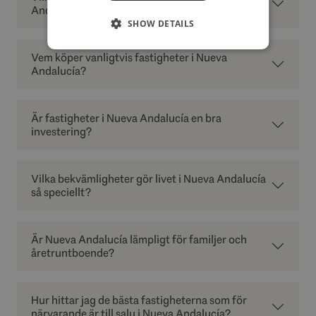
Andalucía?
SHOW DETAILS
Vem köper vanligtvis fastigheter i Nueva
Andalucía?
Är fastigheter i Nueva Andalucía en bra
investering?
Vilka bekvämligheter gör livet i Nueva Andalucía
så speciellt?
Är Nueva Andalucía lämpligt för familjer och
åretruntboende?
Hur hittar jag de bästa fastigheterna som för
närvarande är till salu i Nueva Andalucía?