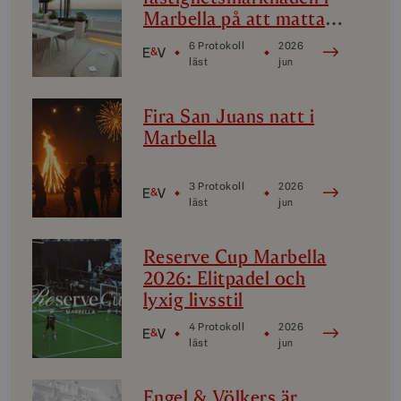
Marbella på att mattas
av? En analys av
6 Protokoll
2026
Marbellas lyxiga
läst
jun
delmarknader
Fira San Juans natt i
Marbella
3 Protokoll
2026
läst
jun
Reserve Cup Marbella
2026: Elitpadel och
lyxig livsstil
4 Protokoll
2026
läst
jun
Engel & Völkers är