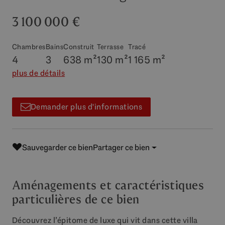
3 100 000 €
Chambres
Bains
Construit
Terrasse
Tracé
4
3
638 m²
130 m²
1 165 m²
plus de détails
Demander plus d'informations
Sauvegarder ce bien
Partager ce bien
Aménagements et caractéristiques
particulières de ce bien
Découvrez l’épitome de luxe qui vit dans cette villa