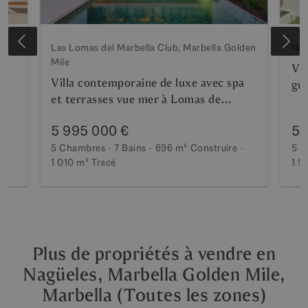
n
Las Lomas del Marbella Club, Marbella Golden
Nag
Mile
Vil
Villa contemporaine de luxe avec spa
gra
et terrasses vue mer à Lomas de
l'u
Marbella Club
Ma
5 995 000 €
5 
5 Chambres
7 Bains
696 m²
Construire
5 C
1 010 m²
Tracé
1 9
Plus de propriétés à vendre en
Nagüeles, Marbella Golden Mile,
Marbella (Toutes les zones)