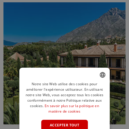
Notre site Web utilise des cookies pour
améliorer l'expérience utilisateur. En utilisant
ENGLISH
notre site Web, vous acceptez tous les cookies
SPANISH
conformément à notre Politique relative aux
cookies.
En savoir plus sur la politique en
FRENCH
matière de cookies
GERMAN
ACCEPTER TOUT
POLISH