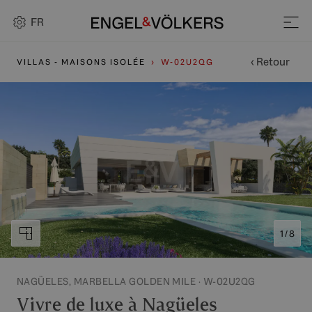
FR
‹ Retour
VILLAS - MAISONS ISOLÉE
W-02U2QG
1 / 8
NAGÜELES, MARBELLA GOLDEN MILE · W-02U2QG
Vivre de luxe à Nagüeles