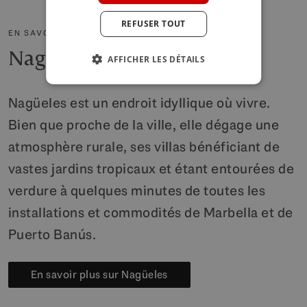
REFUSER TOUT
EN SAVOIR PLUS SUR LA RÉGION
Nagüeles
AFFICHER LES DÉTAILS
Nagüeles est un endroit idyllique où vivre.
Bien que proche de la ville, elle dégage une
atmosphère rurale, ses villas bénéficiant de
vastes jardins tropicaux et étant entourées de
verdure à quelques minutes de toutes les
installations et commodités de Marbella et de
Puerto Banús.
En savoir plus sur Nagüeles