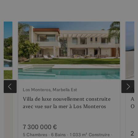
Los Monteros, Marbella Est
Oje
te
Villa de luxe nouvellement construite
Ap
avec vue sur la mer à Los Monteros
Oj
7 300 000 €
2 
5 Chambres
6 Bains
1 033 m²
Construire