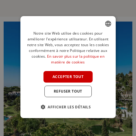
Notre site Web utilise des cookies pour
améliorer l'expérience utilisateur. En utilisant
ENGLISH
notre site Web, vous acceptez tous les cookies
SPANISH
conformément à notre Politique relative aux
cookies.
En savoir plus sur la politique en
FRENCH
matière de cookies
GERMAN
ACCEPTER TOUT
POLISH
REFUSER TOUT
AFFICHER LES DÉTAILS