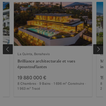
La Quinta, Benahavis
La 
Brilliance architecturale et vues
Ma
ta
époustouflantes
imp
19 880 000 €
19
8 Chambres
9 Bains
1 696 m²
Construire
8 C
1 963 m²
Tracé
2 6