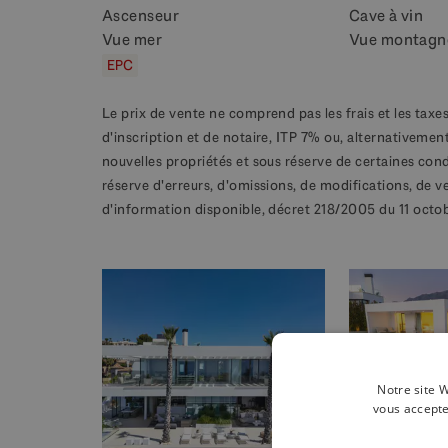
Ascenseur
Cave à vin
Vue mer
Vue montagn
EPC
Le prix de vente ne comprend pas les frais et les taxes
d'inscription et de notaire, ITP 7% ou, alternativement
nouvelles propriétés et sous réserve de certaines con
réserve d'erreurs, d'omissions, de modifications, de v
d'information disponible, décret 218/2005 du 11 octo
Notre site W
vous accepte