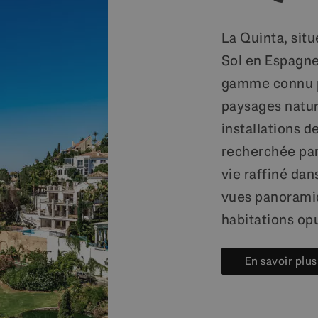
La Quinta, situ
Sol en Espagne,
gamme connu p
paysages natur
installations d
recherchée par
vie raffiné dan
vues panoramiq
habitations op
En savoir plus