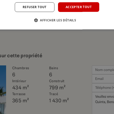
REFUSER TOUT
ACCEPTER TOUT
AFFICHER LES DÉTAILS
sur cette propriété
Chambres
Bains
6
6
Intérieur
Construit
434 m²
799 m²
Terrasse
Tracé
365 m²
1 430 m²