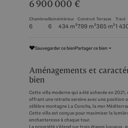
6 900 000 €
Chambres
Bains
Intérieur
Construit
Terrasse
Tracé
6
6
434 m²
799 m²
365 m²
1 43
Sauvegarder ce bien
Partager ce bien
Aménagements et caractéri
bien
Cette villa moderne qui a été achevée en 2021, e
offrant une retraite sereine avec une position 
célèbre montagne La Concha, la mer Méditerrané
Cette villa est conçue pour maximiser la lumièr
enchanteresse à chaque tour.
La propriété s’étend sur trois étages luxueux, 