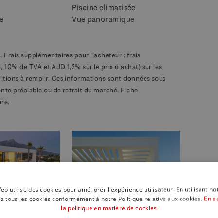
Piscine climatisée
e
Vue panoramique
. Frais supplémentaires pour l'acheteur : frais
, 10% de TVA et AJD 1,2% sur le prix d'achat) sur les
ditions à remplir. Ces informations sont données sous
ente préalable ou de retrait du marché. Fiche
bre.
40 Photos
eb utilise des cookies pour améliorer l'expérience utilisateur. En utilisant no
z tous les cookies conformément à notre Politique relative aux cookies.
En s
la politique en matière de cookies