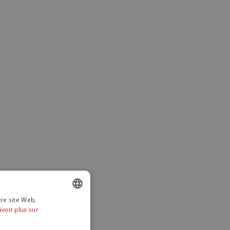
tre site Web,
avoir plus sur
ENGLISH
SPANISH