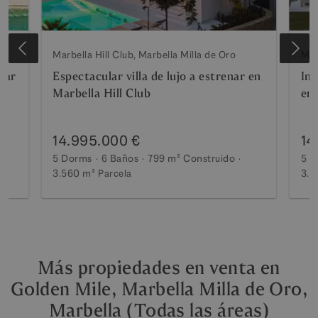
Marbella Hill Club, Marbella Milla de Oro
Mar
 mar
Espectacular villa de lujo a estrenar en
Imp
Marbella Hill Club
en 
14.995.000 €
14
5 Dorms
6 Baños
799 m²
Construido
5 D
3.560 m²
Parcela
3.5
Más propiedades en venta en
Golden Mile, Marbella Milla de Oro,
Marbella (Todas las áreas)