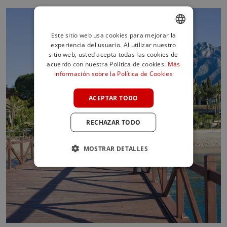
Este sitio web usa cookies para mejorar la
experiencia del usuario. Al utilizar nuestro
ENGLISH
sitio web, usted acepta todas las cookies de
SPANISH
acuerdo con nuestra Política de cookies.
Más
información sobre la Política de Cookies
FRENCH
GERMAN
ACEPTAR TODO
POLISH
RECHAZAR TODO
MOSTRAR DETALLES