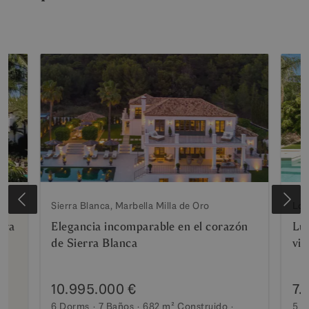
Sierra Blanca, Marbella Milla de Oro
Los
aya
Elegancia incomparable en el corazón
Luj
de Sierra Blanca
vis
10.995.000 €
7.
6 Dorms
7 Baños
682 m²
Construido
5 D