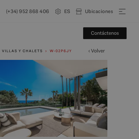
(+34) 952 868 406
ES
Ubicaciones
Contáctenos
‹ Volver
VILLAS Y CHALETS
W-02P6JY