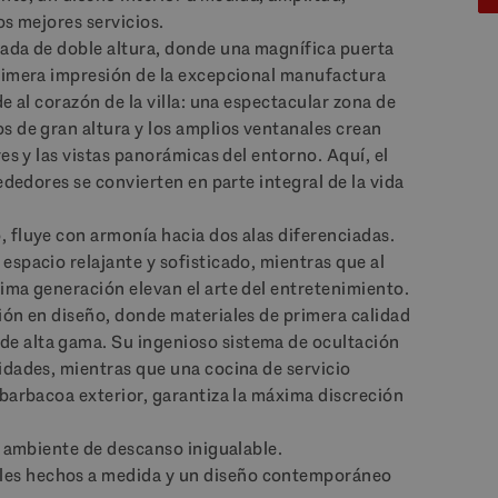
os mejores servicios.
rada de doble altura, donde una magnífica puerta
primera impresión de la excepcional manufactura
e al corazón de la villa: una espectacular zona de
s de gran altura y los amplios ventanales crean
es y las vistas panorámicas del entorno. Aquí, el
ededores se convierten en parte integral de la vida
 fluye con armonía hacia dos alas diferenciadas.
espacio relajante y sofisticado, mientras que al
ima generación elevan el arte del entretenimiento.
ión en diseño, donde materiales de primera calidad
e alta gama. Su ingenioso sistema de ocultación
idades, mientras que una cocina de servicio
 barbacoa exterior, garantiza la máxima discreción
n ambiente de descanso inigualable.
es hechos a medida y un diseño contemporáneo