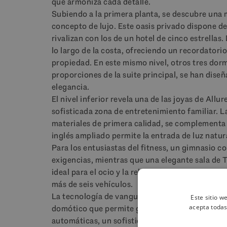
que armoniza cada detalle.
Subiendo a la primera planta, se descubre una m
concepto de lujo. Este oasis privado dispone d
rivalizan con los de un hotel de cinco estrellas.
lo largo de la costa, ofreciendo un recordatorio
propiedad. En este mismo nivel, otros tres dorm
proporciones de la suite principal, se han dis
elegancia.
El nivel inferior revela una de las joyas de Allu
sofisticada zona de entretenimiento familiar. L
materiales de primera calidad, se complementa
inglés ampliado permite la entrada de luz natu
Para los entusiastas del fitness, un gimnasio 
exigencias, mientras que una elegante sala de T
ideal para el ocio y la relajación. Para los ama
más de seis vehículos.
La tecnología de vanguardia es una de las seña
Este sitio w
acepta todas
domótico que permite gestionar fácilmente toda
automáticas, un sofisticado sistema de climati