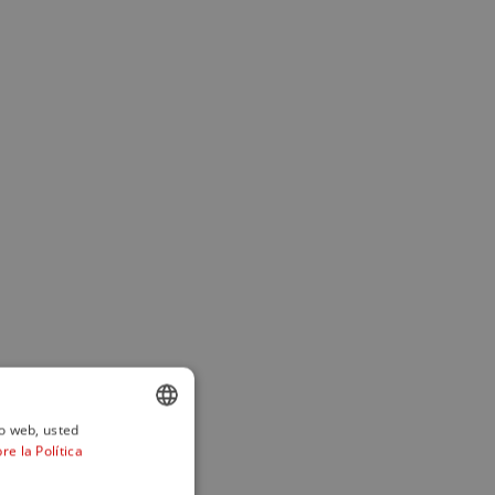
io web, usted
e la Política
ENGLISH
SPANISH