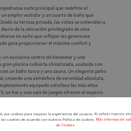
ajestuosa suite principal que redefine el
e un amplio vestidor y un cuarto de baño que
 Desde su terraza privada, las vistas se extienden a
 diario de la ubicación privilegiada de esta
itorios en suite que reflejan las generosas
eñado para proporcionar el máximo confort y
re: un exclusivo centro de bienestar y una
a gran piscina cubierta climatizada, acabada con
 con un baño turco y una sauna. Un elegante patio
ral, creando una atmósfera de serenidad absoluta.
completamente equipado satisface las más altas
V, un bar y una sala de juegos ofrecen el espacio
ntes del motor, el amplio garaje tiene capacidad para
s de identidad de Allure, con un avanzado sistema
eb usa cookies para mejorar la experiencia del usuario. Al utilizar nuestro sit
 las cookies de acuerdo con nuestra Política de cookies.
Más información sobr
s las funciones de la villa, incluyendo ventanas
de Cookies
zación y un ascensor.