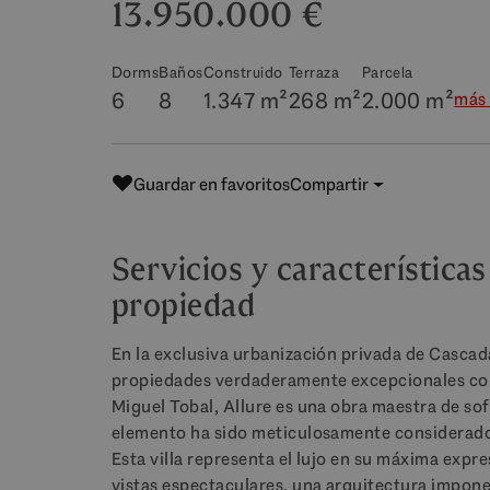
13.950.000 €
Dorms
Baños
Construido
Terraza
Parcela
6
8
1.347 m²
268 m²
2.000 m²
más 
Guardar en favoritos
Compartir
Servicios y características
propiedad
En la exclusiva urbanización privada de Cascad
propiedades verdaderamente excepcionales com
Miguel Tobal, Allure es una obra maestra de sof
elemento ha sido meticulosamente considerad
Esta villa representa el lujo en su máxima expr
vistas espectaculares, una arquitectura impone