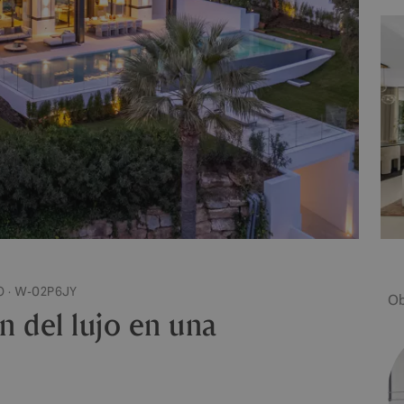
 · W-02P6JY
Ob
ón del lujo en una