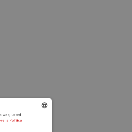
io web, usted
e la Política
ENGLISH
SPANISH