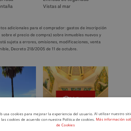
ontaña
Vistas al mar
stos adicionales para el comprador: gastos de inscripción
% sobre el precio de compra) sobre inmuebles nuevos y
está sujeta a errores, omisiones, modificaciones, venta
nible, Decreto 218/2005 de 11 de octubre.
28 Fotos
eb usa cookies para mejorar la experiencia del usuario. Al utilizar nuestro sit
 las cookies de acuerdo con nuestra Política de cookies.
Más información sobr
de Cookies