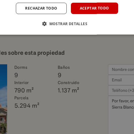
RECHAZAR TODO
ACEPTAR TODO
MOSTRAR DETALLES
les sobre esta propiedad
Dorms
Baños
9
9
Interior
Construido
790 m²
1.137 m²
Parcela
5.294 m²