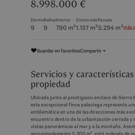
8.998.000 €
Dorms
Baños
Interior
Construido
Parcela
9
9
790 m²
1.137 m²
5.294 m²
más d
Guardar en favoritos
Compartir
Servicios y características
propiedad
Ubicada junto al prestigioso enclave de Sierra 
esta excepcional finca palaciega representa u
emblemática en una de las direcciones más excl
encuentra dentro de la urbanización cerrada y 
vistas panorámicas al mar y a la montaña. Asen
aproximadamente 5.300 m², está rodeada de j