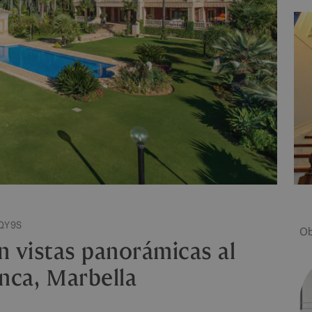
QY9S
Ob
n vistas panorámicas al
anca, Marbella