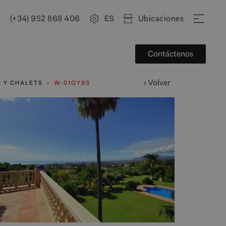
(+34) 952 868 406
ES
Ubicaciones
Contáctenos
‹ Volver
S Y CHALETS
W-01QY9S