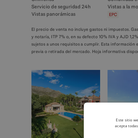
Servicio de seguridad 24h
Vistas a la m
Vistas panorámicas
EPC
El precio de venta no incluye gastos ni impuestos. Ga
y notaría, ITP 7% o, en su defecto 10% IVA y AJD 1,2
sujetos a unos requisitos a cumplir. Esta información 
previa o retirada del mercado. Hoja informativa dispo
Este sitio w
acepta todas