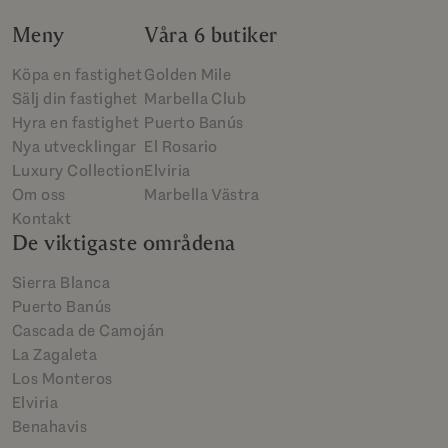
Meny
Våra 6 butiker
Köpa en fastighet
Golden Mile
Sälj din fastighet
Marbella Club
Hyra en fastighet
Puerto Banús
Nya utvecklingar
El Rosario
Luxury Collection
Elviria
Om oss
Marbella Västra
Kontakt
De viktigaste områdena
Sierra Blanca
Puerto Banús
Cascada de Camoján
La Zagaleta
Los Monteros
Elviria
Benahavis