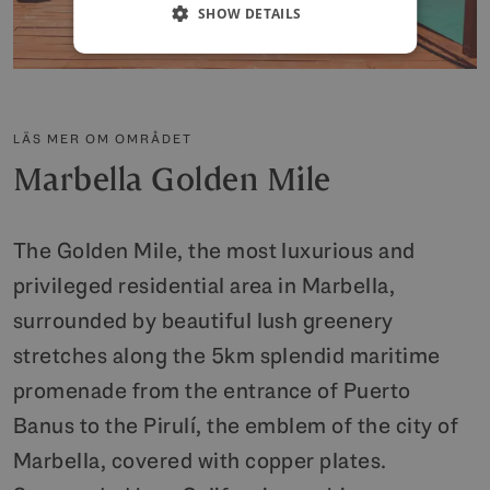
SHOW DETAILS
LÄS MER OM OMRÅDET
Marbella Golden Mile
The Golden Mile, the most luxurious and
privileged residential area in Marbella,
surrounded by beautiful lush greenery
stretches along the 5km splendid maritime
promenade from the entrance of Puerto
Banus to the Pirulí, the emblem of the city of
Marbella, covered with copper plates.