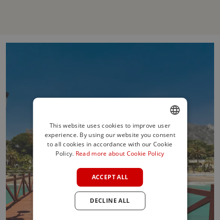
This website uses cookies to improve user
experience. By using our website you consent
ENGLISH
to all cookies in accordance with our Cookie
SPANISH
Policy.
Read more about Cookie Policy
FRENCH
ACCEPT ALL
GERMAN
DECLINE ALL
POLISH