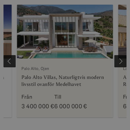
e
Palo Alto, Ojen
La 
da
Palo Alto Villas, Naturligtvis modern
Az
livsstil ovanför Medelhavet
Re
Från
Till
Fr
3 400 000 €
6 000 000 €
69