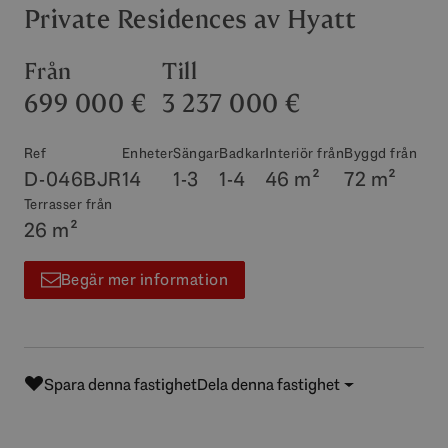
Private Residences av Hyatt
Från
Till
699 000 €
3 237 000 €
Ref
Enheter
Sängar
Badkar
Interiör från
Byggd från
D-046BJR
14
1-3
1-4
46 m²
72 m²
Terrasser från
26 m²
Begär mer information
Spara denna fastighet
Dela denna fastighet