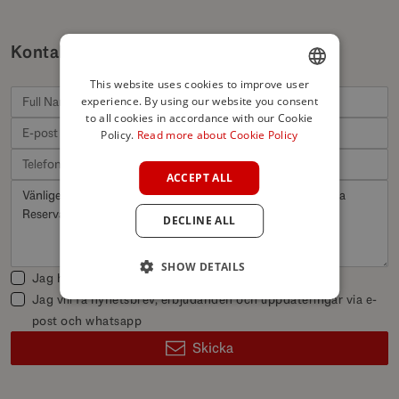
Kontakta oss för liknande fastigheter
This website uses cookies to improve user
experience. By using our website you consent
ENGLISH
to all cookies in accordance with our Cookie
SPANISH
Policy.
Read more about Cookie Policy
FRENCH
ACCEPT ALL
GERMAN
DECLINE ALL
POLISH
SHOW DETAILS
Jag har läst och godkänner
Integritetspolicy
Jag vill få nyhetsbrev, erbjudanden och uppdateringar via e-
post och whatsapp
Skicka