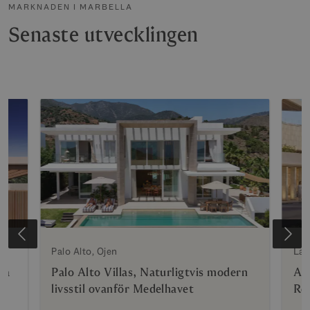
MARKNADEN I MARBELLA
Senaste utvecklingen
e
Palo Alto, Ojen
La 
da
Palo Alto Villas, Naturligtvis modern
Az
livsstil ovanför Medelhavet
Re