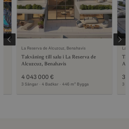
La Reserva de Alcuzcuz, Benahavis
La 
Takvåning till salu i La Reserva de
Tak
Alcuzcuz, Benahavis
Al
4 043 000 €
3 
3 Sängar
4 Badkar
446 m²
Bygga
3 S