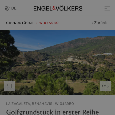
DE
‹ Zurück
GRUNDSTÜCKE
W-04A9BQ
1 / 15
LA ZAGALETA, BENAHAVIS · W-04A9BQ
Golfgrundstück in erster Reihe