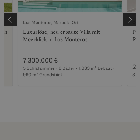
Los Monteros, Marbella Ost
Oje
ich
Luxuriöse, neu erbaute Villa mit
Pa
Meerblick in Los Monteros
Pa
7.300.000 €
2.
5 Schlafzimmer
6 Bäder
1.033 m²
Bebaut
990 m²
Grundstück
3 S