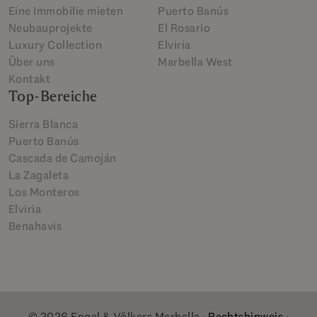
Eine Immobilie mieten
Puerto Banús
Neubauprojekte
El Rosario
Luxury Collection
Elviria
Über uns
Marbella West
Kontakt
Top-Bereiche
Sierra Blanca
Puerto Banús
Cascada de Camoján
La Zagaleta
Los Monteros
Elviria
Benahavis
© 2026 Engel & Völkers Marbella ·
Rechtshinweis
·