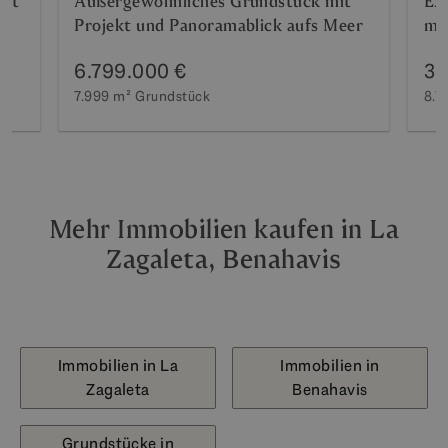
ekt
Außergewöhnliches Grundstück mit
Exk
Projekt und Panoramablick aufs Meer
mi
6.799.000 €
3.
7.999 m²
Grundstück
8.7
Mehr Immobilien kaufen in La
Zagaleta, Benahavis
Immobilien in La
Immobilien in
Zagaleta
Benahavis
Grundstücke in