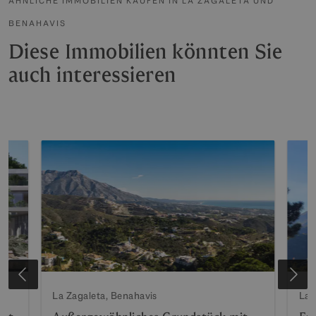
ÄHNLICHE IMMOBILIEN KAUFEN IN LA ZAGALETA UND
BENAHAVIS
Diese Immobilien könnten Sie
auch interessieren
La Zagaleta, Benahavis
La 