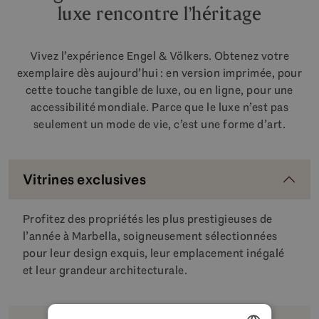
luxe rencontre l’héritage
Vivez l’expérience Engel & Völkers. Obtenez votre
exemplaire dès aujourd’hui : en version imprimée, pour
cette touche tangible de luxe, ou en ligne, pour une
accessibilité mondiale. Parce que le luxe n’est pas
seulement un mode de vie, c’est une forme d’art.
Vitrines exclusives
Profitez des propriétés les plus prestigieuses de
l’année à Marbella, soigneusement sélectionnées
pour leur design exquis, leur emplacement inégalé
et leur grandeur architecturale.