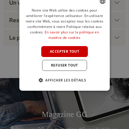
Un voyage de locations de luxe
Notre site Web utilise des cookies pour
améliorer l'expérience utilisateur. En utilisant
ENGLISH
Restez à jour
notre site Web, vous acceptez tous les cookies
SPANISH
conformément à notre Politique relative aux
cookies.
En savoir plus sur la politique en
FRENCH
Le plaisir numérique
matière de cookies
GERMAN
ACCEPTER TOUT
POLISH
REFUSER TOUT
AFFICHER LES DÉTAILS
Magazine GG