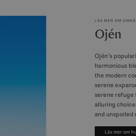
LÄS MER OM OMR
Ojén
Ojén’s populari
harmonious blen
the modern comf
serene expanse
serene refuge 
alluring choice 
and unspoiled 
Läs mer om h