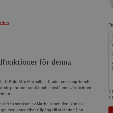
ation
T
lfunktioner för denna
et i Palo Alto Marbella erbjuder en exceptionell
snande panoramautsikt och enastående värde inom
råden.
resa från centrum av Marbella och den ikoniska
gn med omedelbar tillgång till stränder, fina