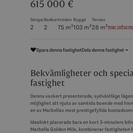
615 000 €
Sängar
Badkar
Insidan
Byggd
Terrass
2
2
75 m²
103 m²
28 m²
mer inform
Spara denna fastighet
Dela denna fastighet
Bekvämligheter och specia
fastighet
Denna vackert presenterade, sydvästläge lägenh
möjlighet att njuta av samtida boende med hi
en av Marbellas mest prestigefyllda bostadsom
Idealiskt placerade bara en kort 3-minuters bil
Marbella Golden Mile, kombinerar fastigheten lu