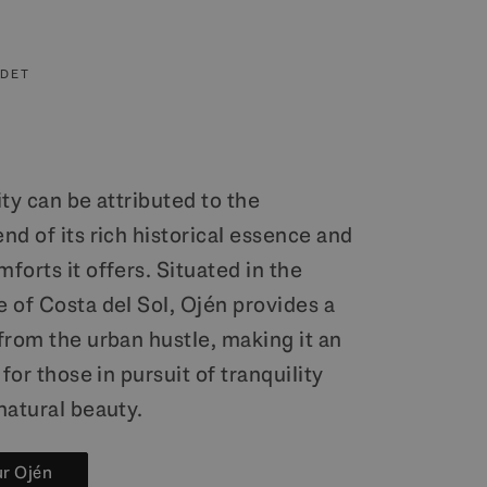
ÅDET
ty can be attributed to the
d of its rich historical essence and
orts it offers. Situated in the
 of Costa del Sol, Ojén provides a
from the urban hustle, making it an
for those in pursuit of tranquility
natural beauty.
ur Ojén