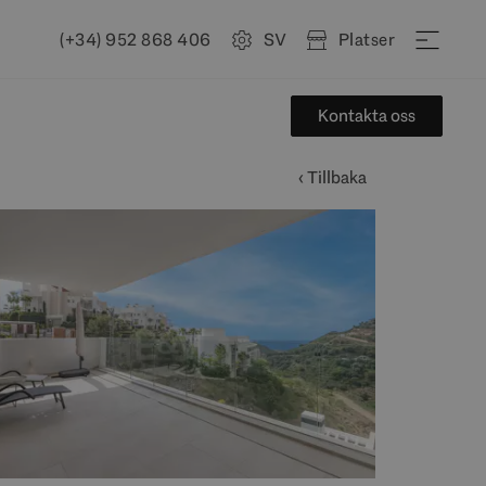
(+34) 952 868 406
SV
Platser
Kontakta oss
‹ Tillbaka