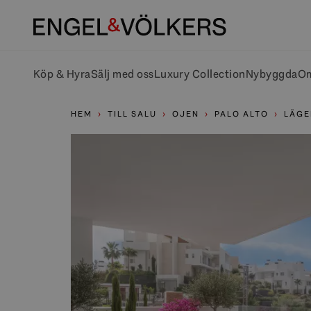
Köp & Hyra
Sälj med oss
Luxury Collection
Nybyggda
Om
HEM
TILL SALU
OJEN
PALO ALTO
LÄGE