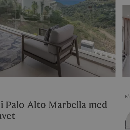
Få
 i Palo Alto Marbella med
avet