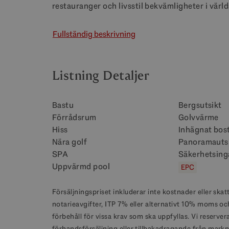
restauranger och livsstil bekvämligheter i värld
Fullständig beskrivning
Listning Detaljer
Bastu
Bergsutsikt
Förrådsrum
Golvvärme
Hiss
Inhägnat bo
Nära golf
Panoramauts
SPA
Säkerhetsin
Uppvärmd pool
EPC
Försäljningspriset inkluderar inte kostnader eller skat
notarieavgifter, ITP 7% eller alternativt 10% moms o
förbehåll för vissa krav som ska uppfyllas. Vi reserver
förhandsförsäljning eller tillbakadragande från markn