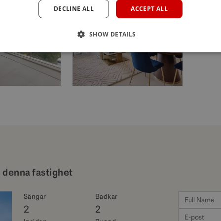
DECLINE ALL
ACCEPT ALL
35 Bilder
SHOW DETAILS
 denna fastighet
Sängar
Badkar
2
2