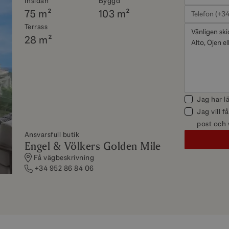
Insidan
Byggd
75 m²
103 m²
Terrass
28 m²
Jag har l
Jag vill 
post och
Ansvarsfull butik
Engel & Völkers Golden Mile
Få vägbeskrivning
+34 952 86 84 06