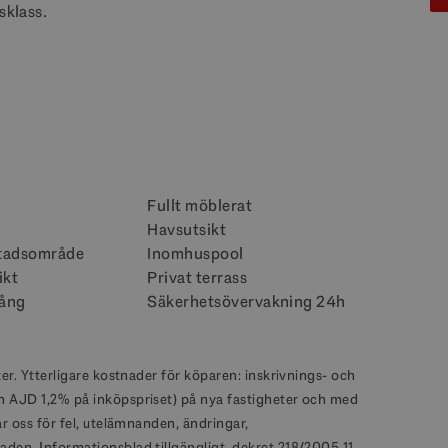
sklass.
Fullt möblerat
Havsutsikt
stadsområde
Inomhuspool
ikt
Privat terrass
gång
Säkerhetsövervakning 24h
ter. Ytterligare kostnader för köparen: inskrivnings- och
ch AJD 1,2% på inköpspriset) på nya fastigheter och med
ar oss för fel, utelämnanden, ändringar,
aden. Informationsblad tillgängligt, dekret 218/2005 11