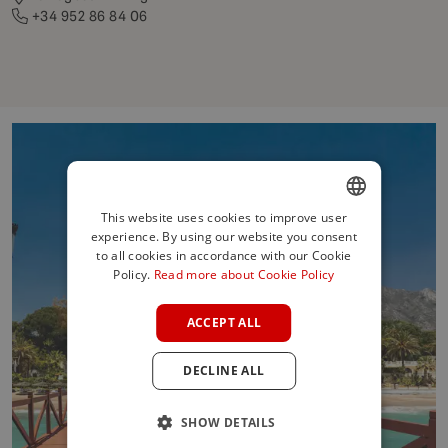
+34 952 86 84 06
This website uses cookies to improve user
experience. By using our website you consent
ENGLISH
to all cookies in accordance with our Cookie
SPANISH
Policy.
Read more about Cookie Policy
FRENCH
ACCEPT ALL
GERMAN
DECLINE ALL
POLISH
SHOW DETAILS