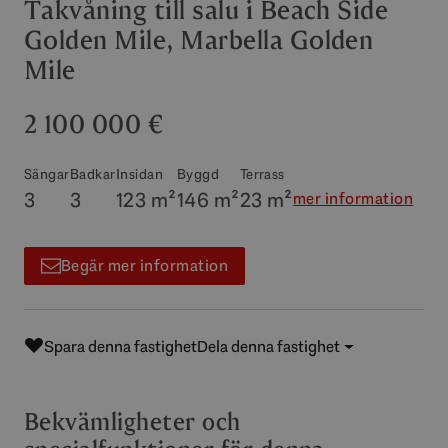
Takvåning till salu i Beach Side
Golden Mile, Marbella Golden
Mile
2 100 000 €
Sängar
Badkar
Insidan
Byggd
Terrass
3
3
123 m²
146 m²
23 m²
mer information
Begär mer information
Spara denna fastighet
Dela denna fastighet
Bekvämligheter och