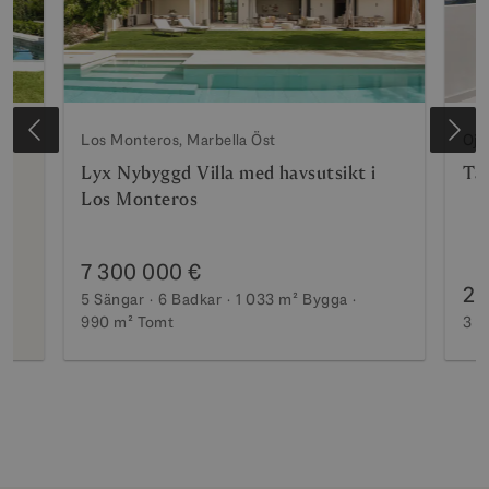
Los Monteros, Marbella Öst
Oje
Lyx Nybyggd Villa med havsutsikt i
Tak
Los Monteros
7 300 000 €
2 
5 Sängar
6 Badkar
1 033 m²
Bygga
990 m²
Tomt
3 S