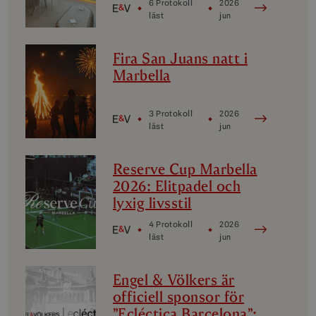
6 Protokoll
2026
Marbellas lyxiga
läst
jun
delmarknader
Fira San Juans natt i
Marbella
3 Protokoll
2026
läst
jun
Reserve Cup Marbella
2026: Elitpadel och
lyxig livsstil
4 Protokoll
2026
läst
jun
Engel & Völkers är
officiell sponsor för
”Ecléctica Barcelona”: