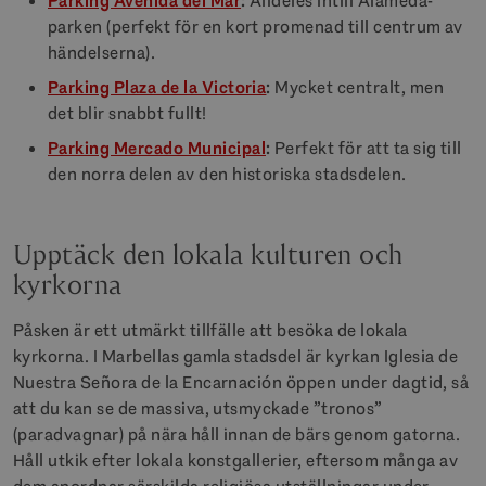
Parking Avenida del Mar
:
Alldeles intill Alameda-
parken (perfekt för en kort promenad till centrum av
händelserna).
Parking Plaza de la Victoria
:
Mycket centralt, men
det blir snabbt fullt!
Parking Mercado Municipal
:
Perfekt för att ta sig till
den norra delen av den historiska stadsdelen.
Upptäck den lokala kulturen och
kyrkorna
Påsken är ett utmärkt tillfälle att besöka de lokala
kyrkorna. I Marbellas gamla stadsdel är kyrkan Iglesia de
Nuestra Señora de la Encarnación öppen under dagtid, så
att du kan se de massiva, utsmyckade ”tronos”
(paradvagnar) på nära håll innan de bärs genom gatorna.
Håll utkik efter lokala konstgallerier, eftersom många av