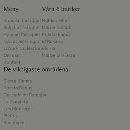
Meny
Våra 6 butiker
Köpa en fastighet
Golden Mile
Sälj din fastighet
Marbella Club
Hyra en fastighet
Puerto Banús
Nya utvecklingar
El Rosario
Luxury Collection
Elviria
Om oss
Marbella Västra
Kontakt
De viktigaste områdena
Sierra Blanca
Puerto Banús
Cascada de Camoján
La Zagaleta
Los Monteros
Elviria
Benahavis