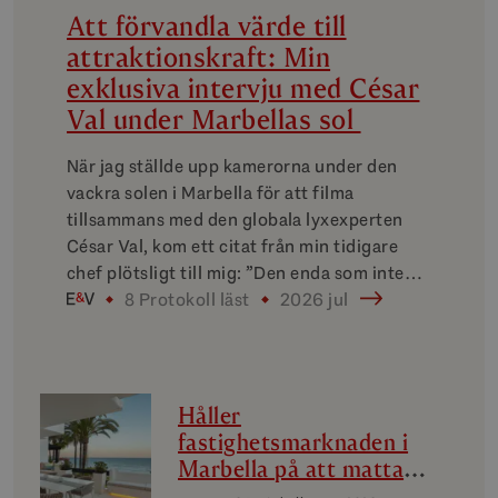
Att förvandla värde till
attraktionskraft: Min
exklusiva intervju med César
Val under Marbellas sol
När jag ställde upp kamerorna under den
vackra solen i Marbella för att filma
tillsammans med den globala lyxexperten
César Val, kom ett citat från min tidigare
chef plötsligt till mig: ”Den enda som inte…
8 Protokoll läst
2026 jul
Håller
fastighetsmarknaden i
Marbella på att mattas
av? En analys av