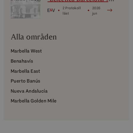
design, avantgarde och
2 Protokoll
2026
kultur
läst
jun
Alla områden
Marbella West
Benahavís
Marbella East
Puerto Banús
Nueva Andalucía
Marbella Golden Mile