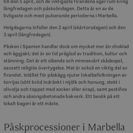
till den 5 april, och de viktigaste firandena äger rum kring
långfredagen och påsksöndagen. Detta är en av de
livligaste och mest pulserande perioderna i Marbella.
Helgdagarna infaller den 2 april (skärtorsdagen) och den
3 april (långfredagen).
Påsken i Spanien handlar dock om mycket mer än choklad
och äggjakt; det är en tid präglad av tradition, kultur och
stämning. Det är ett slående och minnesvärt skådespel,
oavsett religiös övertygelse. Mat är också en viktig del av
firandet. Istället för påskägg njuter lokalbefolkningen av
torrijas (sött bröd indränkt i mjölk och honung, stekt i
olivolja och toppat med socker eller sirap), samt pestiños
och andra säsongsbetonade bakverk. Ett besök på ett
lokalt bageri är ett måste.
Påskprocessioner i Marbella