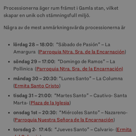
Processionerna äger rum främst i Gamla stan, vilket
skapar en unik och stämningsfull miljö.
Några av de mest anmärkningsvärda processionerna är
lördag
28 – 18:00:
“Sábado de Pasión” – La
Amargura (
Parroquia Ntra. Sra. de la Encarnación
)
söndag
29 – 17:00:
“Domingo de Ramos” – La
Pollinica (
Parroquia Ntra. Sra. de la Encarnación)
måndag 30 – 20:30
: “Lunes Santo” – La Columna
(
Ermita Santo Cristo
)
tisdag
31 – 21:00:
“Martes Santo” – Cautivo- Santa
Marta- (
Plaza de la Iglesia
)
onsdag
1st – 20:30:
“Miércoles Santo” – Nazareno-
(
Parroquia Nuestra Señora de la Encarnación
)
torsdag
2- 17:45:
“Jueves Santo” – Calvario- (
Ermita