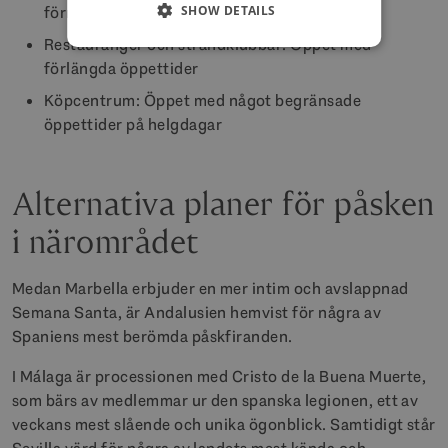
SHOW DETAILS
förmiddagen (10:00–14:00)
Restauranger och strandklubbar: Öppet med
förlängda öppettider
Köpcentrum: Öppet med något begränsade
öppettider på helgdagar
Alternativa planer för påsken
i närområdet
Medan Marbella erbjuder en mer intim och avslappnad
Semana Santa, är Andalusien hemvist för några av
Spaniens mest berömda påskfiranden.
I Málaga är processionen med Cristo de la Buena Muerte,
som bärs av medlemmar ur den spanska legionen, ett av
veckans mest slående och unika ögonblick. Samtidigt står