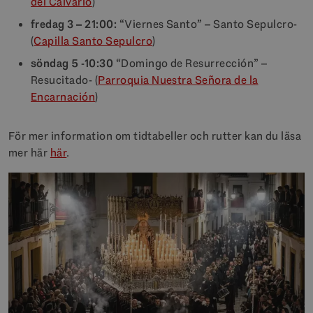
del Calvario
)
fredag
3 – 21:00:
“Viernes Santo” – Santo Sepulcro-
(
Capilla Santo Sepulcro
)
söndag
5 -10:30
“Domingo de Resurrección” –
Resucitado- (
Parroquia Nuestra Señora de la
Encarnación
)
För mer information om tidtabeller och rutter kan du läsa
mer här
här
.