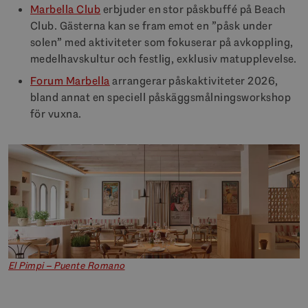
Marbella Club
erbjuder en stor påskbuffé på Beach
Club. Gästerna kan se fram emot en ”påsk under
solen” med aktiviteter som fokuserar på avkoppling,
medelhavskultur och festlig, exklusiv matupplevelse.
Forum Marbella
arrangerar påskaktiviteter 2026,
bland annat en speciell påskäggsmålningsworkshop
för vuxna.
El Pimpi – Puente Romano