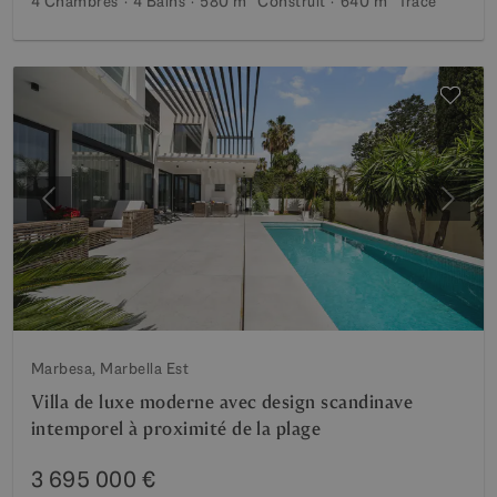
4 Chambres
4 Bains
580 m²
Construit
640 m²
Tracé
Précédent
Suiva
Marbesa, Marbella Est
Villa de luxe moderne avec design scandinave
intemporel à proximité de la plage
3 695 000 €