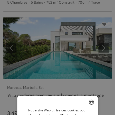
5 Chambres
5 Bains
752 m²
Construit
706 m²
Tracé
Précédent
Suiva
Marbesa, Marbella Est
Villa moderne avec vue sur la mer et la montagne
Notre site Web utilise des cookies pour
3 495 000 €