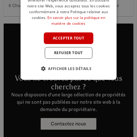
améliorer l'expérience utilisateur. En utilisant
ENGLISH
6 Chambres
6 Bains
752 m²
Construit
706 m²
Tracé
notre site Web, vous acceptez tous les cookies
SPANISH
conformément à notre Politique relative aux
cookies.
En savoir plus sur la politique en
FRENCH
matière de cookies
GERMAN
ACCEPTER TOUT
POLISH
REFUSER TOUT
AFFICHER LES DÉTAILS
Vous ne trouvez pas ce que vous
cherchez ?
Nous disposons d'une large sélection de propriétés
qui ne sont pas publiées sur notre site web à la
demande du propriétaire.
Contactez nous