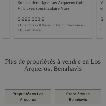
os
En première ligne Los Arqueros Golf
Vil
Villa avec spectaculaire Vues
et 
5 995 000 €
5 
7 Chambres
8 Bains
1 162 m²
Construire
5 C
2 002 m²
Tracé
1 0
Plus de propriétés à vendre en Los
Arqueros, Benahavis
Propriétés en Los
Propriétés en
Arqueros
Benahavis