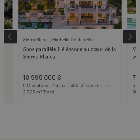
Sierra Blanca, Marbella Golden Mile
Los
Sans parallèle L'élégance au cœur de la
Vil
Sierra Blanca
ave
10 995 000 €
7 
6 Chambres
7 Bains
682 m²
Construire
5 C
2 005 m²
Tracé
990