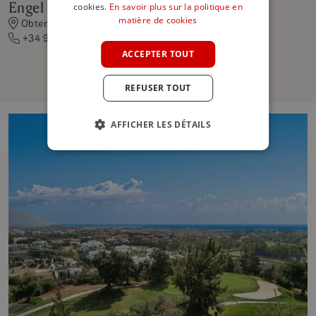
Engel & Völkers Marbella Ouest
cookies.
En savoir plus sur la politique en
FRENCH
matière de cookies
Obtenir des indications
+34 952 07 42 42
GERMAN
ACCEPTER TOUT
POLISH
REFUSER TOUT
AFFICHER LES DÉTAILS