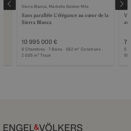
Sierra Blanca, Marbella Golden Mile
Los
Sans parallèle L'élégance au cœur de la
Vil
Sierra Blanca
ave
10 995 000 €
7 
6 Chambres
7 Bains
682 m²
Construire
5 C
2 005 m²
Tracé
990