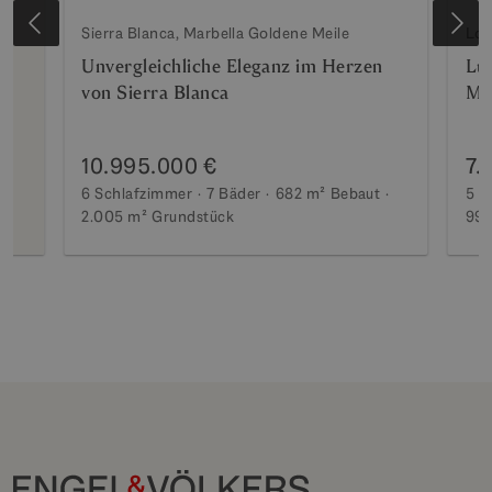
Sierra Blanca, Marbella Goldene Meile
Los
t
Unvergleichliche Eleganz im Herzen
Lux
s
von Sierra Blanca
Me
10.995.000 €
7.
6 Schlafzimmer
7 Bäder
682 m²
Bebaut
5 S
2.005 m²
Grundstück
990