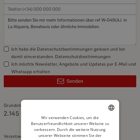
Ich habe die Datenschutzbestimmungen gelesen und bin
damit einverstanden.
Datenschutzbestimmungen
Ich möchte Newsletter, Angebote und Updates per E-Mail und
Whatsapp erhalten
Senden
Grundstück
2.145 m²
Wir verwenden Cookies, um die
Benutzerfreundlichkeit unserer Website zu
ENGLISH
verbessern. Durch die weitere Nutzung
SPANISH
unserer Webseite stimmen Sie der
Verantwortlicher Shop