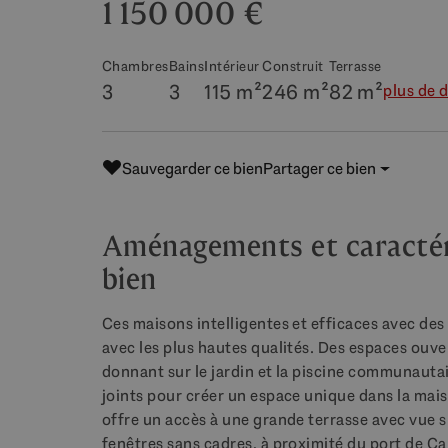
1 150 000 €
Chambres
Bains
Intérieur
Construit
Terrasse
3
3
115 m²
246 m²
82 m²
plus de d
Sauvegarder ce bien
Partager ce bien
Aménagements et caractéri
bien
Ces maisons intelligentes et efficaces avec de
avec les plus hautes qualités. Des espaces ouve
donnant sur le jardin et la piscine communautair
joints pour créer un espace unique dans la maiso
offre un accès à une grande terrasse avec vue 
fenêtres sans cadres, à proximité du port de Ca