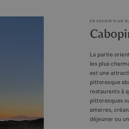
EN SAVOIR PLUS S
Cabopi
La partie orien
les plus charm
est une attrac
pittoresque abr
restaurants à 
pittoresques su
amarres, créan
déjeuner ou un 