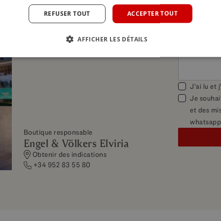
Intérieur
Construit
REFUSER TOUT
ACCEPTER TOUT
115 m²
246 m²
Terrasse
82 m²
AFFICHER LES DÉTAILS
J'ai lu et
Je souhai
et des mis
whatsapp
Boutique responsable
Engel & Völkers Elviria
Obtenir des indications
+34 952 83 55 80