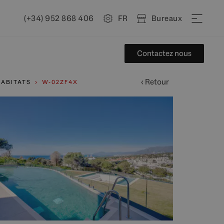
(+34) 952 868 406
FR
Bureaux
Contactez nous
‹ Retour
HABITATS
W-02ZF4X