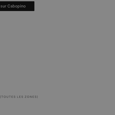
s sur Cabopino
(TOUTES LES ZONES)