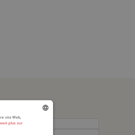
tre site Web,
avoir plus sur
ENGLISH
SPANISH