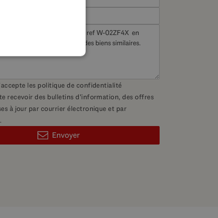
FRENCH
GERMAN
POLISH
 j'accepte les
politique de confidentialité
te recevoir des bulletins d'information, des offres
es à jour par courrier électronique et par
.
Envoyer