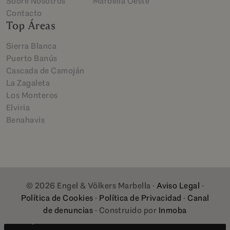
Sobre Nosotros
Marbella Oeste
Contacto
Top Áreas
Sierra Blanca
Puerto Banús
Cascada de Camoján
La Zagaleta
Los Monteros
Elviria
Benahavis
© 2026 Engel & Völkers Marbella ·
Aviso Legal
·
Política de Cookies
·
Política de Privacidad
·
Canal
de denuncias
· Construido por
Inmoba