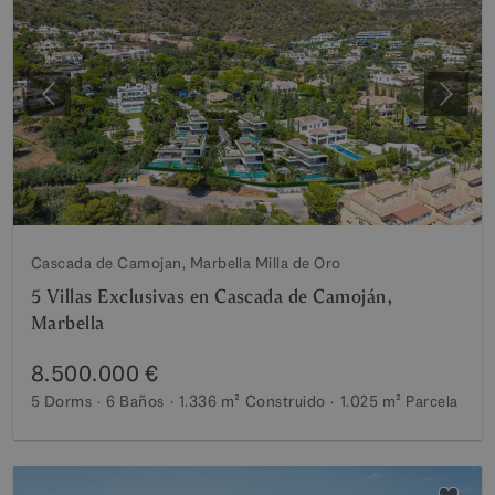
Anterior
Siguie
Cascada de Camojan, Marbella Milla de Oro
5 Villas Exclusivas en Cascada de Camoján,
Marbella
8.500.000 €
5 Dorms
6 Baños
1.336 m²
Construido
1.025 m²
Parcela