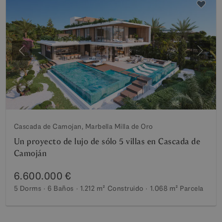
Anterior
Siguie
Cascada de Camojan, Marbella Milla de Oro
Un proyecto de lujo de sólo 5 villas en Cascada de
Camoján
6.600.000 €
5 Dorms
6 Baños
1.212 m²
Construido
1.068 m²
Parcela