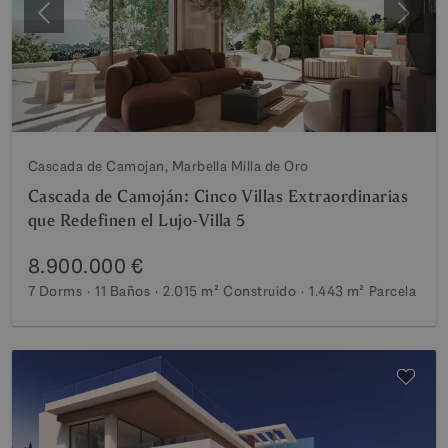
Anterior
Siguie
Cascada de Camojan, Marbella Milla de Oro
Cascada de Camoján: Cinco Villas Extraordinarias
que Redefinen el Lujo-Villa 5
8.900.000 €
7 Dorms
11 Baños
2.015 m²
Construido
1.443 m²
Parcela