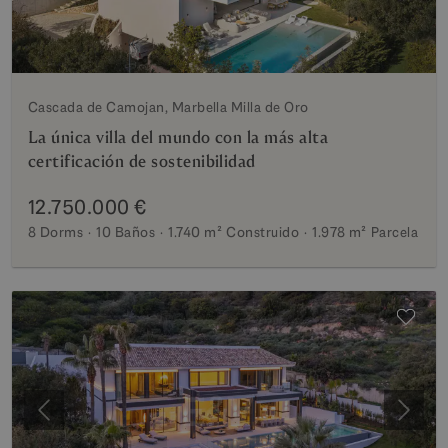
Cascada de Camojan, Marbella Milla de Oro
La única villa del mundo con la más alta
certificación de sostenibilidad
12.750.000 €
8 Dorms
10 Baños
1.740 m²
Construido
1.978 m²
Parcela
Anterior
Siguie