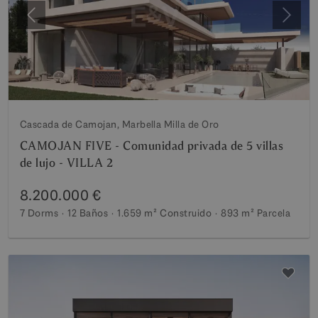
Anterior
Siguie
Cascada de Camojan, Marbella Milla de Oro
CAMOJAN FIVE - Comunidad privada de 5 villas
de lujo - VILLA 2
8.200.000 €
7 Dorms
12 Baños
1.659 m²
Construido
893 m²
Parcela