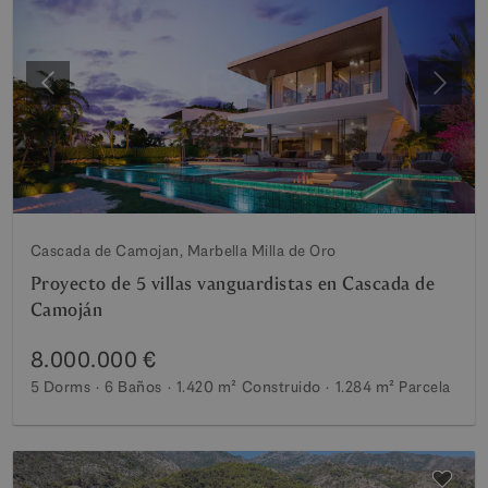
Anterior
Siguie
Cascada de Camojan, Marbella Milla de Oro
Proyecto de 5 villas vanguardistas en Cascada de
Camoján
8.000.000 €
5 Dorms
6 Baños
1.420 m²
Construido
1.284 m²
Parcela