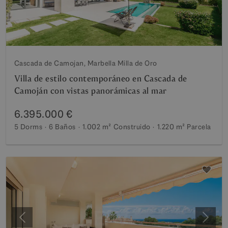
Cascada de Camojan, Marbella Milla de Oro
Villa de estilo contemporáneo en Cascada de
Camoján con vistas panorámicas al mar
6.395.000 €
5 Dorms
6 Baños
1.002 m²
Construido
1.220 m²
Parcela
Anterior
Siguie