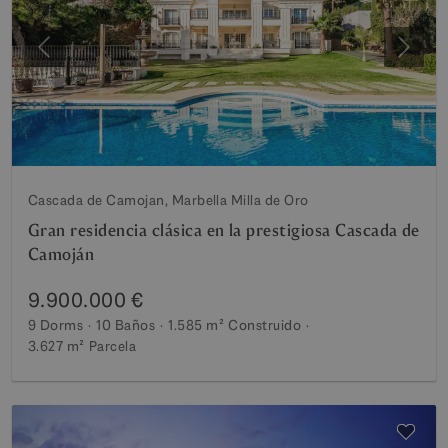
Anterior
Siguie
Cascada de Camojan, Marbella Milla de Oro
Gran residencia clásica en la prestigiosa Cascada de
Camoján
9.900.000 €
9 Dorms
10 Baños
1.585 m²
Construido
3.627 m²
Parcela