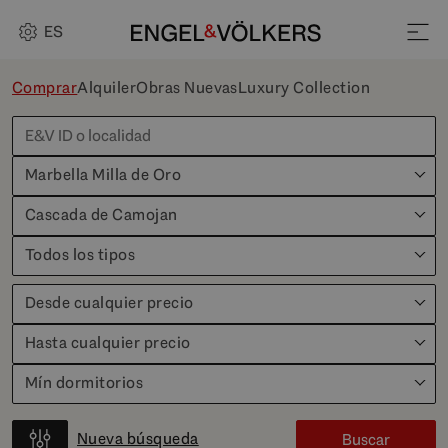
ES
Comprar
Alquiler
Obras Nuevas
Luxury Collection
Marbella Milla de Oro
Cascada de Camojan
Todos los tipos
Desde cualquier precio
Hasta cualquier precio
Mín dormitorios
Nueva búsqueda
Buscar