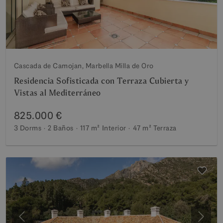
Cascada de Camojan, Marbella Milla de Oro
Residencia Sofisticada con Terraza Cubierta y
Vistas al Mediterráneo
825.000 €
3 Dorms
2 Baños
117 m²
Interior
47 m²
Terraza
Anterior
Siguie