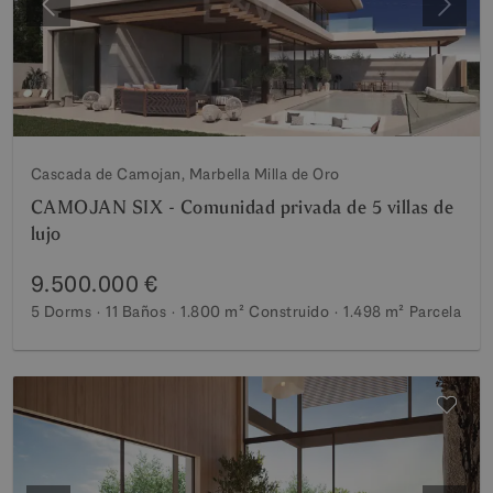
Anterior
Siguie
Cascada de Camojan, Marbella Milla de Oro
CAMOJAN SIX - Comunidad privada de 5 villas de
lujo
9.500.000 €
5 Dorms
11 Baños
1.800 m²
Construido
1.498 m²
Parcela