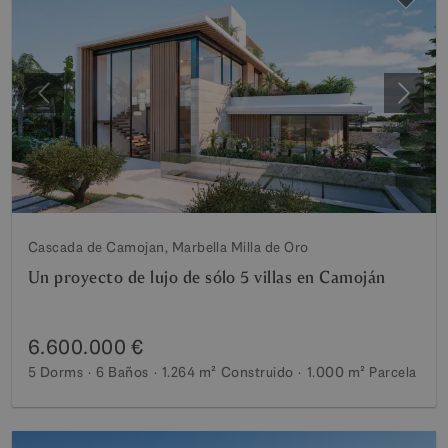
Anterior
Siguie
Cascada de Camojan, Marbella Milla de Oro
Un proyecto de lujo de sólo 5 villas en Camoján
6.600.000 €
5 Dorms
6 Baños
1.264 m²
Construido
1.000 m²
Parcela