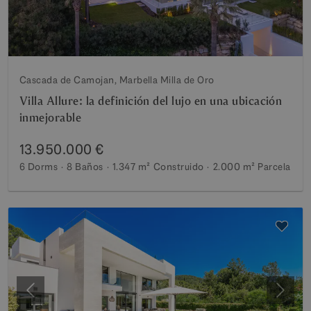
Cascada de Camojan, Marbella Milla de Oro
Villa Allure: la definición del lujo en una ubicación
inmejorable
13.950.000 €
6 Dorms
8 Baños
1.347 m²
Construido
2.000 m²
Parcela
Anterior
Siguie