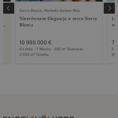
Sierra Blanca, Marbella Golden Mile
Los
Niezrównane Elegancja w sercu Sierra
Lu
rto
Blanca
wi
10 995 000 €
7 
6 Łóżka
7 Wanny
682 m²
Budować
5 Ł
2 005 m²
Działka
990