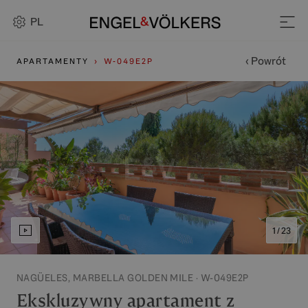
PL
‹ Powrót
APARTAMENTY
W-049E2P
1 / 23
NAGÜELES, MARBELLA GOLDEN MILE · W-049E2P
Ekskluzywny apartament z