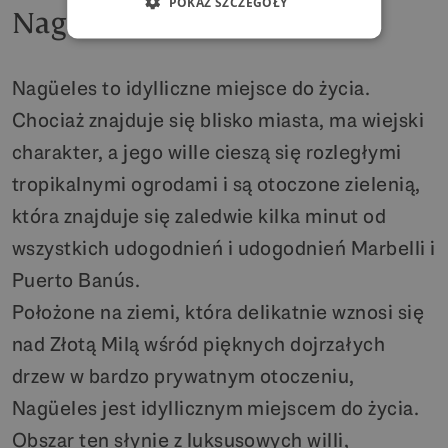
POKAŻ SZCZEGÓŁY
Nagüeles
Nagüeles to idylliczne miejsce do życia.
Chociaż znajduje się blisko miasta, ma wiejski
charakter, a jego wille cieszą się rozległymi
tropikalnymi ogrodami i są otoczone zielenią,
która znajduje się zaledwie kilka minut od
wszystkich udogodnień i udogodnień Marbelli i
Puerto Banús.
Położone na ziemi, która delikatnie wznosi się
nad Złotą Milą wśród pięknych dojrzałych
drzew w bardzo prywatnym otoczeniu,
Nagüeles jest idyllicznym miejscem do życia.
Obszar ten słynie z luksusowych willi,