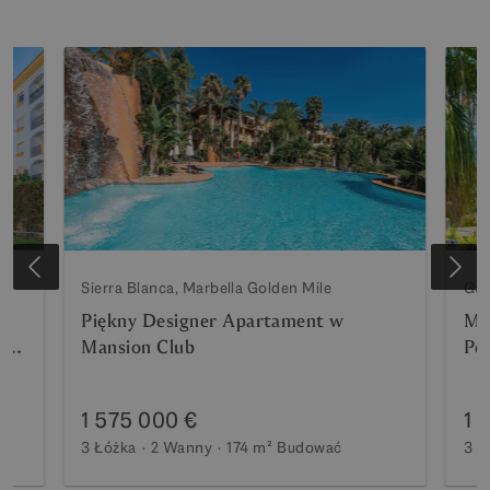
Sierra Blanca, Marbella Golden Mile
Gol
Piękny Designer Apartament w
Mar
en
Mansion Club
Pe
pa
1 575 000 €
1 
3 Łóżka
2 Wanny
174 m²
Budować
3 Ł