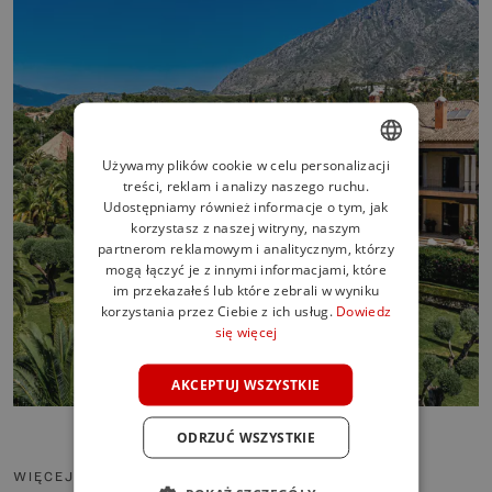
Używamy plików cookie w celu personalizacji
treści, reklam i analizy naszego ruchu.
ENGLISH
Udostępniamy również informacje o tym, jak
SPANISH
korzystasz z naszej witryny, naszym
partnerom reklamowym i analitycznym, którzy
FRENCH
mogą łączyć je z innymi informacjami, które
im przekazałeś lub które zebrali w wyniku
GERMAN
korzystania przez Ciebie z ich usług.
Dowiedz
się więcej
POLISH
AKCEPTUJ WSZYSTKIE
ODRZUĆ WSZYSTKIE
WIĘCEJ INFORMACJI O OKOLICY