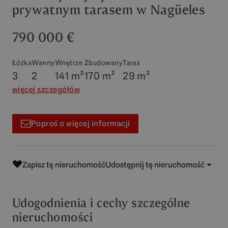
prywatnym tarasem w Nagüeles
790 000 €
Łóżka
Wanny
Wnętrze
Zbudowany
Taras
3
2
141 m²
170 m²
29 m²
więcej szczegółów
Poproś o więcej informacji
Zapisz tę nieruchomość
Udostępnij tę nieruchomość
Udogodnienia i cechy szczególne
nieruchomości